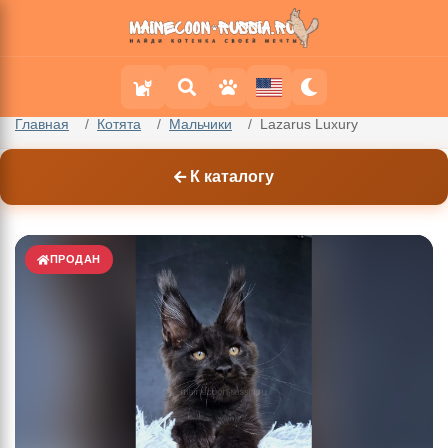
Главная
Котята
Мальчики
Lazarus Luxury
К каталогу
ПРОДАН