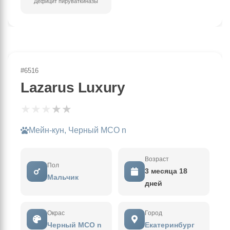
Дефицит пируваткиназы
#6516
Lazarus Luxury
★
★
★
★
★
Мейн-кун, Черный MCO n
Возраст
Пол
3 месяца 18
Мальчик
дней
Окрас
Город
Черный MCO n
Екатеринбург