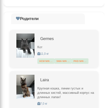
Родители
Germes
Кот
11,0 кг
HCM N/N …
SMA N/N …
PKD N/N …
Laira
Крупная кошка, линии густых и
длинных кистей, массивный корпус на
длинных лапах!
7,0 кг