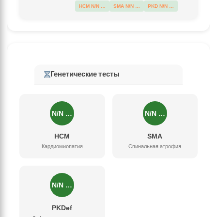
HCM N/N …
SMA N/N …
PKD N/N …
Генетические тесты
N/N …
N/N …
HCM
SMA
Кардиомиопатия
Спинальная атрофия
N/N …
PKDef