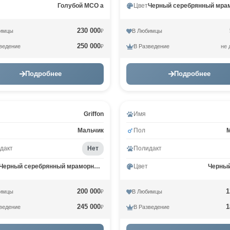
Голубой MCO a
Цвет
230 000
имцы
В Любимцы
₽
250 000
ведение
В Разведение
не 
₽
Подробнее
Подробнее
Griffon
Имя
Мальчик
Пол
дакт
Нет
Полидакт
Черный серебрянный мраморный MCO ns 22
Цвет
Черны
200 000
1
имцы
В Любимцы
₽
245 000
1
ведение
В Разведение
₽