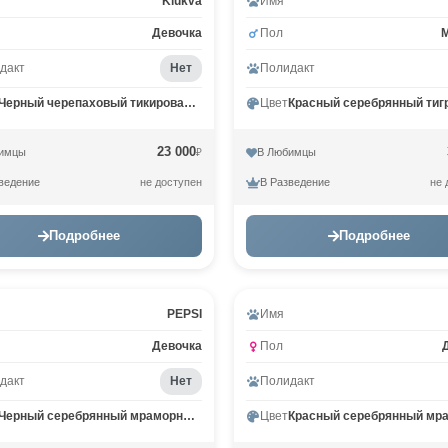
Klukva
Имя
Девочка
Пол
дакт
Нет
Полидакт
Черный черепаховый тикированный на сербер MCO fs 25
Цвет
23 000
имцы
В Любимцы
₽
ведение
В Разведение
не доступен
не 
Подробнее
Подробнее
PEPSI
Имя
Девочка
Пол
дакт
Нет
Полидакт
Черный серебрянный мраморный MCO ns 22
Цвет