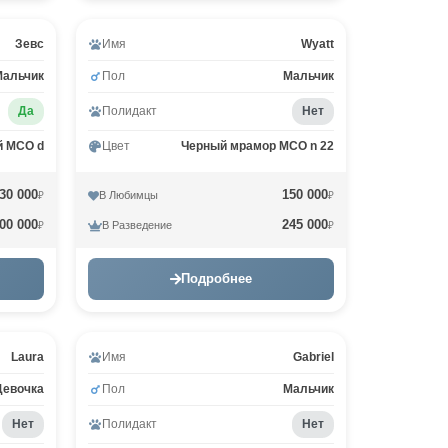
Зевс
Имя
Wyatt
Мальчик
Пол
Мальчик
Да
Полидакт
Нет
й MCO d
Цвет
Черный мрамор MCO n 22
30 000
150 000
В Любимцы
₽
₽
00 000
245 000
В Разведение
₽
₽
Подробнее
Laura
Имя
Gabriel
Девочка
Пол
Мальчик
Нет
Полидакт
Нет