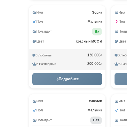
Имя
Зорик
Имя
Пол
Мальчик
Пол
Полидакт
Да
Поли
Цвет
Красный MCO d
Цвет
130 000
В Любимцы
В Люб
₽
200 000
В Разведение
В Раз
₽
Подробнее
Имя
Winston
Имя
Пол
Мальчик
Пол
Полидакт
Нет
Поли