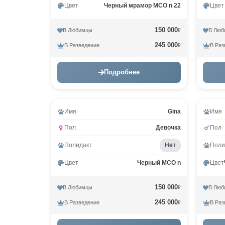
Цвет
Черный мрамор MCO n 22
Цвет
150 000
В Любимцы
В Люб
₽
245 000
В Разведение
В Раз
₽
Подробнее
Имя
Gina
Имя
Пол
Девочка
Пол
Полидакт
Нет
Поли
Цвет
Черный MCO n
Цвет
150 000
В Любимцы
В Люб
₽
245 000
В Разведение
В Раз
₽