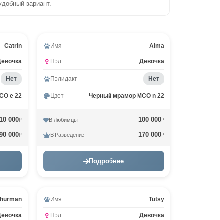
удобный вариант.
Catrin
Имя
Alma
Девочка
Пол
Девочка
Нет
Полидакт
Нет
CO e 22
Цвет
Черный мрамор MCO n 22
10 000
100 000
В Любимцы
₽
₽
90 000
170 000
В Разведение
₽
₽
Подробнее
Видео
hurman
Имя
Tutsy
Девочка
Пол
Девочка