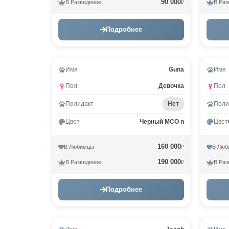
90 000
В Разведение
В Раз
₽
Подробнее
Имя
Guna
Имя
Пол
Девочка
Пол
Полидакт
Нет
Поли
Цвет
Черный MCO n
Цвет
160 000
В Любимцы
В Люб
₽
190 000
В Разведение
В Раз
₽
Подробнее