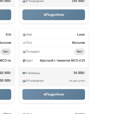
45 000
145 000
В Разведение
₽
₽
Подробнее
KAI
Имя
Louis
Мальчик
Пол
Мальчик
Нет
Полидакт
Нет
 MCO ns
Цвет
Красный с тикингом MCO d 25
60 000
54 000
В Любимцы
₽
₽
00 000
В Разведение
не доступен
₽
Подробнее