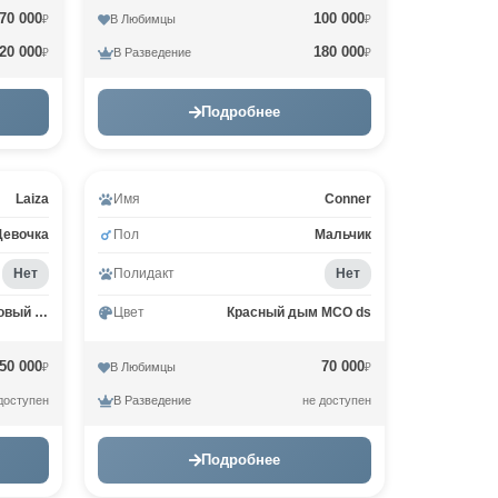
70 000
100 000
В Любимцы
₽
₽
20 000
180 000
В Разведение
₽
₽
Подробнее
Laiza
Имя
Conner
Девочка
Пол
Мальчик
Нет
Полидакт
Нет
Черный серебрянный тигровый MCO ns 23
Цвет
Красный дым MCO ds
50 000
70 000
В Любимцы
₽
₽
В Разведение
доступен
не доступен
Подробнее