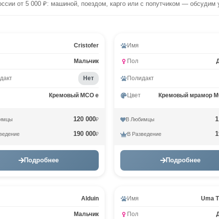
оссии от 5 000 ₽: машиной, поездом, карго или с попутчиком — обсудим 
Cristofer
Имя
Мальчик
Пол
дакт
Нет
Полидакт
Кремовый MCO e
Цвет
Кремовый мрамор M
120 000
1
имцы
В Любимцы
₽
190 000
1
ведение
В Разведение
₽
Подробнее
Подробнее
Видео
Alduin
Имя
Uma T
Мальчик
Пол