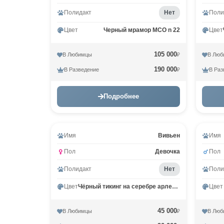
Полидакт
Нет
Поли
Цвет
Черный мрамор MCO n 22
Цвет
105 000
В Любимцы
В Люб
₽
190 000
В Разведение
В Раз
₽
Подробнее
Вид
Имя
Вивьен
Имя
Пол
Девочка
Пол
Полидакт
Нет
Поли
Цвет
Чёрный тикинг на серебре арлекин ns 25 02
Цвет
45 000
В Любимцы
В Люб
₽