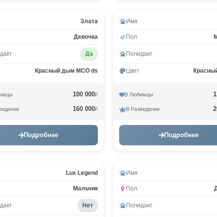
Злата
Имя
Девочка
Пол
дакт
Да
Полидакт
Красный дым MCO ds
Цвет
Красны
100 000
1
имцы
В Любимцы
₽
160 000
2
ведение
В Разведение
₽
Подробнее
Подробнее
Видео
Lux Legend
Имя
Мальчик
Пол
дакт
Нет
Полидакт