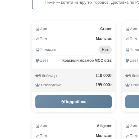
Ниже — котята из других городов. Доставка по Р
Имя
Crater
Имя
Пол
Мальчик
Пол
Полидакт
Нет
Поли
Цвет
Красный мрамор MCO d 22
Цвет
110 000
В Любимцы
В Люб
₽
195 000
В Разведение
В Раз
₽
Подробнее
Имя
Alligator
Имя
Пол
Мальчик
Пол