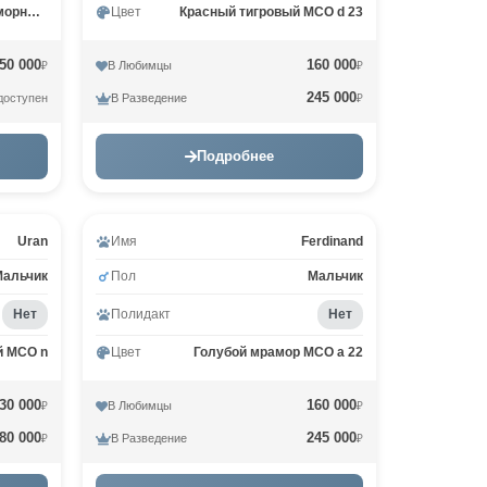
Черный серебрянный мраморный MCO ns 22
Цвет
Красный тигровый MCO d 23
50 000
160 000
В Любимцы
₽
₽
245 000
В Разведение
доступен
₽
Подробнее
Uran
Имя
Ferdinand
Мальчик
Пол
Мальчик
Нет
Полидакт
Нет
й MCO n
Цвет
Голубой мрамор MCO a 22
30 000
160 000
В Любимцы
₽
₽
80 000
245 000
В Разведение
₽
₽