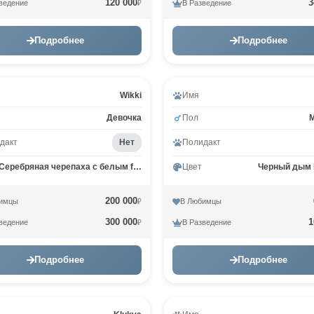
120 000
3
ведение
В Разведение
₽
Подробнее
Подробнее
Wikki
Имя
Девочка
Пол
дакт
Нет
Полидакт
Серебряная черепаха с белым fs 09
Цвет
Черный дым
200 000
имцы
В Любимцы
₽
300 000
1
ведение
В Разведение
₽
Подробнее
Подробнее