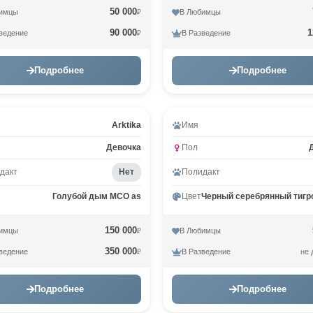
50 000
имцы
В Любимцы
₽
90 000
1
ведение
В Разведение
₽
Подробнее
Подробнее
Видео
Arktika
Имя
Девочка
Пол
дакт
Нет
Полидакт
Голубой дым MCO as
Цвет
150 000
имцы
В Любимцы
₽
350 000
ведение
В Разведение
не 
₽
Подробнее
Подробнее