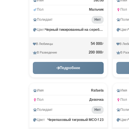
Имя
Jacob
Имя
Пол
Мальчик
Пол
Полидакт
Нет
Поли
Цвет
Черный тикированный на серебре MCO ns 25
Цвет
54 000
В Любимцы
В Люб
₽
200 000
В Разведение
В Раз
₽
Подробнее
Видео
Имя
Rafaela
Имя
Пол
Девочка
Пол
Полидакт
Нет
Поли
Цвет
Черепаховый тигровый MCO f 23
Цвет