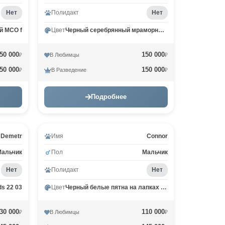
Нет
Полидакт
Нет
й MCO f
Цвет
Черный серебрянный мраморный MCO ns 22
50 000
150 000
В Любимцы
₽
₽
50 000
150 000
В Разведение
₽
₽
Подробнее
Demetr
Имя
Connor
Мальчик
Пол
Мальчик
Нет
Полидакт
Нет
s 22 03
Цвет
Черный белые пятна на лапках и/или груди MCO n 09
30 000
110 000
В Любимцы
₽
₽