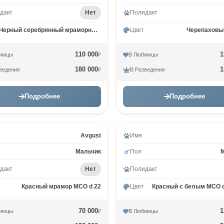
дакт
Нет
Полидакт
Черный серебрянный мраморный MCO ns 22
Цвет
Черепаховы
110 000
1
имцы
В Любимцы
₽
180 000
1
ведение
В Разведение
₽
Подробнее
Подробнее
ео
Avgust
Имя
Мальчик
Пол
дакт
Нет
Полидакт
Красный мрамор MCO d 22
Цвет
Красный с белым MCO d
70 000
1
имцы
В Любимцы
₽