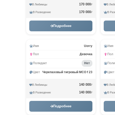
170 000
В Любимцы
В Люб
₽
170 000
В Разведение
В Раз
₽
Подробнее
Видео
Имя
Uorry
Имя
Пол
Девочка
Пол
Полидакт
Нет
Поли
Цвет
Черепаховый тигровый MCO f 23
Цвет
140 000
В Любимцы
В Люб
₽
140 000
В Разведение
В Раз
₽
Подробнее