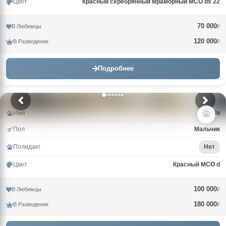
Цвет
Красный серебрянный мраморный MCO ds 22
70 000
В Любимцы
₽
120 000
В Разведение
₽
Подробнее
Имя
Archi
Пол
Мальчик
Полидакт
Нет
Цвет
Красный MCO d
100 000
В Любимцы
₽
180 000
В Разведение
₽