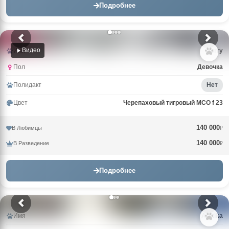
Подробнее
Видео
Имя
Uorry
Пол
Девочка
Полидакт
Нет
Цвет
Черепаховый тигровый MCO f 23
140 000
В Любимцы
₽
140 000
В Разведение
₽
Подробнее
Имя
Arktika