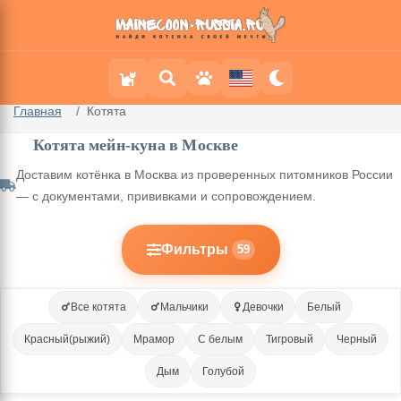
Главная
Котята
Котята мейн-куна в Москве
Доставим котёнка в Москва из проверенных питомников России
— с документами, прививками и сопровождением.
Фильтры
59
Все котята
Мальчики
Девочки
Белый
Красный(рыжий)
Мрамор
С белым
Тигровый
Черный
Дым
Голубой