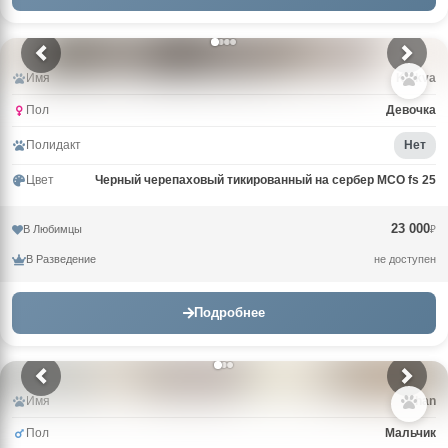
Имя
Klukva
Пол
Девочка
Полидакт
Нет
Цвет
Черный черепаховый тикированный на сербер MCO fs 25
23 000
В Любимцы
₽
В Разведение
не доступен
Подробнее
Имя
Khan
Пол
Мальчик