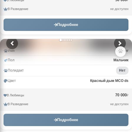
₽
В Разведение
не доступен
Подробнее
Имя
Conner
Пол
Мальчик
Полидакт
Нет
Цвет
Красный дым MCO ds
70 000
В Любимцы
₽
В Разведение
не доступен
Подробнее