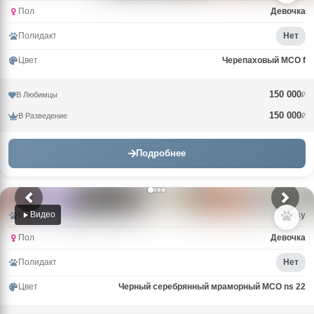
Пол
Девочка
Полидакт
Нет
Цвет
Черепаховый MCO f
150 000
В Любимцы
₽
150 000
В Разведение
₽
Подробнее
Видео
Имя
Tutsy
Пол
Девочка
Полидакт
Нет
Цвет
Черный серебрянный мраморный MCO ns 22