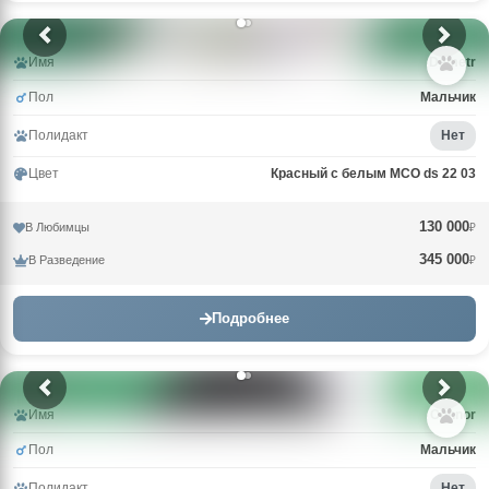
Имя
Demetr
Пол
Мальчик
Полидакт
Нет
Цвет
Красный с белым MCO ds 22 03
130 000
В Любимцы
₽
345 000
В Разведение
₽
Подробнее
Имя
Connor
Пол
Мальчик
Полидакт
Нет