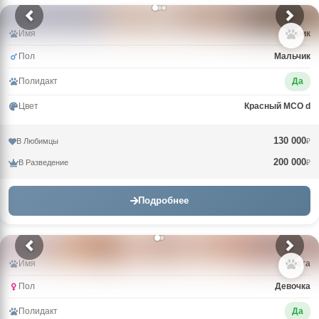
Имя
Зорик
Пол
Мальчик
Полидакт
Да
Цвет
Красный MCO d
130 000
В Любимцы
₽
200 000
В Разведение
₽
Подробнее
Имя
Злата
Пол
Девочка
Полидакт
Да