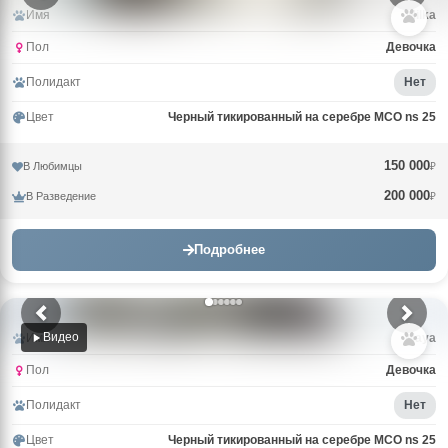
Имя
Milka
Пол
Девочка
Полидакт
Нет
Цвет
Черный тикированный на серебре MCO ns 25
150 000
В Любимцы
₽
200 000
В Разведение
₽
Подробнее
Видео
Имя
Maya
Пол
Девочка
Полидакт
Нет
Цвет
Черный тикированный на серебре MCO ns 25