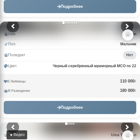
Подробнее
Имя
Alduin
Пол
Мальчик
Полидакт
Нет
Цвет
Черный серебрянный мраморный MCO ns 22
110 000
В Любимцы
₽
180 000
В Разведение
₽
Подробнее
Видео
Имя
Uma Thurman