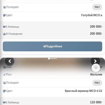
Полидакт
Нет
Цвет
Голубой MCO a
200 000
В Любимцы
₽
200 000
В Разведение
₽
Подробнее
Имя
Crater
Пол
Мальчик
Полидакт
Нет
Цвет
Красный мрамор MCO d 22
110 000
В Любимцы
₽