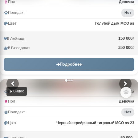
Пол
Девочка
Полидакт
Нет
Цвет
Голубой дым MCO as
150 000
В Любимцы
₽
350 000
В Разведение
₽
Подробнее
Видео
Имя
Laiza
Пол
Девочка
Полидакт
Нет
Цвет
Черный серебрянный тигровый MCO ns 23
50 000
В Любимцы