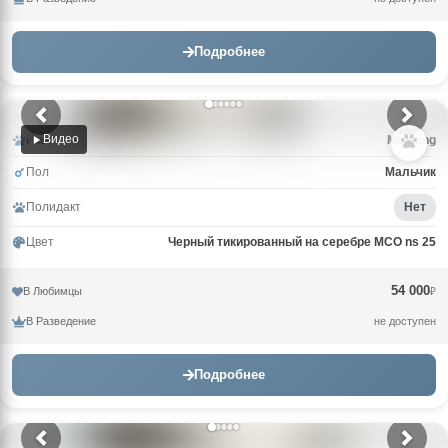
Подробнее
Видео
Имя
Mustang
Пол
Мальчик
Полидакт
Нет
Цвет
Черный тикированный на серебре MCO ns 25
54 000
В Любимцы
₽
В Разведение
не доступен
Подробнее