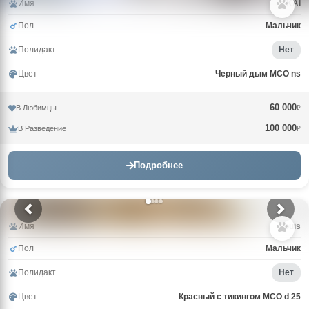
Имя
KAI
Пол
Мальчик
Полидакт
Нет
Цвет
Черный дым MCO ns
60 000
В Любимцы
₽
100 000
В Разведение
₽
Подробнее
Имя
Louis
Пол
Мальчик
Полидакт
Нет
Цвет
Красный с тикингом MCO d 25