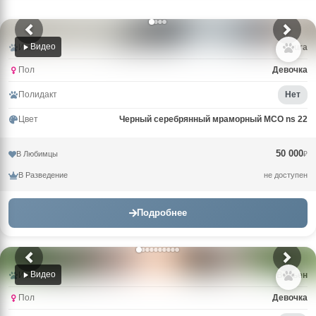
Видео
Имя
Laura
Пол
Девочка
Полидакт
Нет
Цвет
Черный серебрянный мраморный MCO ns 22
50 000
В Любимцы
₽
В Разведение
не доступен
Подробнее
Видео
Имя
Вивьен
Пол
Девочка