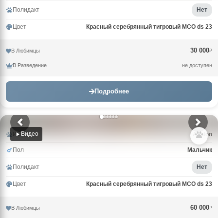
Полидакт
Нет
Цвет
Красный серебрянный тигровый MCO ds 23
30 000
В Любимцы
₽
В Разведение
не доступен
Подробнее
Видео
Имя
Avalon
Пол
Мальчик
Полидакт
Нет
Цвет
Красный серебрянный тигровый MCO ds 23
60 000
В Любимцы
₽