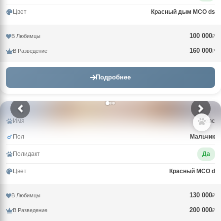
Цвет
Красный дым MCO ds
100 000
В Любимцы
₽
160 000
В Разведение
₽
Подробнее
Имя
Зевс
Пол
Мальчик
Полидакт
Да
Цвет
Красный MCO d
130 000
В Любимцы
₽
200 000
В Разведение
₽