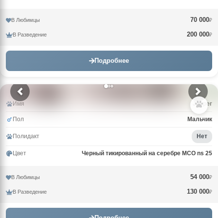
70 000
В Любимцы
₽
200 000
В Разведение
₽
Подробнее
Имя
Jasper
Пол
Мальчик
Полидакт
Нет
Цвет
Черный тикированный на серебре MCO ns 25
54 000
В Любимцы
₽
130 000
В Разведение
₽
Подробнее