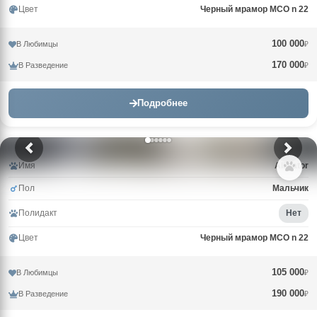
Цвет
Черный мрамор MCO n 22
100 000
В Любимцы
₽
170 000
В Разведение
₽
Подробнее
Имя
Alligator
Пол
Мальчик
Полидакт
Нет
Цвет
Черный мрамор MCO n 22
105 000
В Любимцы
₽
190 000
В Разведение
₽