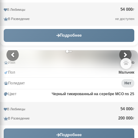
54 000
В Любимцы
₽
В Разведение
не доступен
Подробнее
Имя
Jacob
Пол
Мальчик
Полидакт
Нет
Цвет
Черный тикированный на серебре MCO ns 25
54 000
В Любимцы
₽
200 000
В Разведение
₽
Подробнее