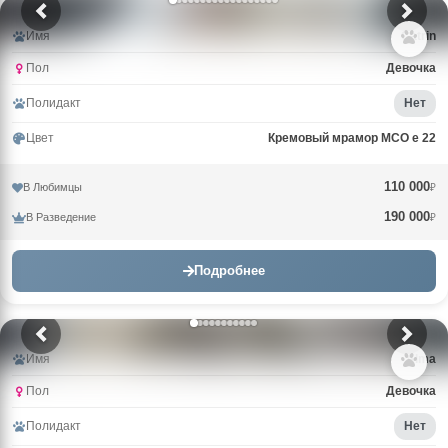
Имя
Catrin
Пол
Девочка
Полидакт
Нет
Цвет
Кремовый мрамор MCO e 22
110 000
В Любимцы
₽
190 000
В Разведение
₽
Подробнее
Имя
Alma
Пол
Девочка
Полидакт
Нет