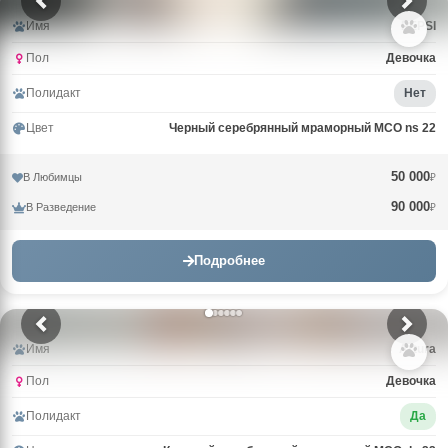
Имя
PEPSI
Пол
Девочка
Полидакт
Нет
Цвет
Черный серебрянный мраморный MCO ns 22
50 000
В Любимцы
₽
90 000
В Разведение
₽
Подробнее
Имя
Arturа
Пол
Девочка
Полидакт
Да