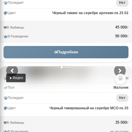
Полидакт
Нет
Цвет
Чёрный тикинг на серебре арлекин ns 25 02
45 000
В Любимцы
₽
90 000
В Разведение
₽
Подробнее
Видео
Имя
Muskat
Пол
Мальчик
Полидакт
Нет
Цвет
Черный тикированный на серебре MCO ns 25
35 000
В Любимцы
₽
В Разведение
не доступен