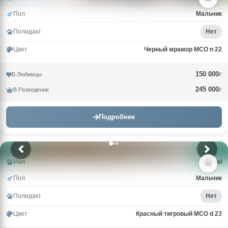
Пол
Мальчик
Полидакт
Нет
Цвет
Черный мрамор MCO n 22
150 000
В Любимцы
₽
245 000
В Разведение
₽
Подробнее
Имя
Gabriel
Пол
Мальчик
Полидакт
Нет
Цвет
Красный тигровый MCO d 23