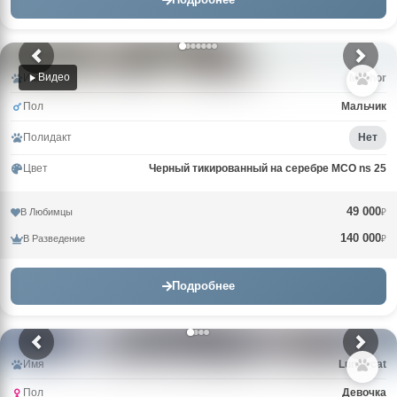
Видео
Имя
Mazhor
Пол
Мальчик
Полидакт
Нет
Цвет
Черный тикированный на серебре MCO ns 25
49 000
В Любимцы
₽
140 000
В Разведение
₽
Подробнее
Имя
Lunar cat
Пол
Девочка