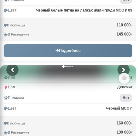
Цвет
Черный белые пятна на лапках и/или груди MCO n 09
110 000
В Любимцы
₽
145 000
В Разведение
₽
Подробнее
Имя
Guna
Пол
Девочка
Полидакт
Нет
Цвет
Черный MCO n
160 000
В Любимцы
₽
190 000
В Разведение
₽