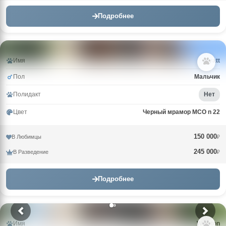
Подробнее
Имя
Wyatt
Пол
Мальчик
Полидакт
Нет
Цвет
Черный мрамор MCO n 22
150 000
В Любимцы
₽
245 000
В Разведение
₽
Подробнее
Имя
Winston