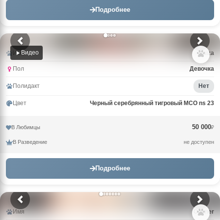
Подробнее
Видео
Имя
Laiza
Пол
Девочка
Полидакт
Нет
Цвет
Черный серебрянный тигровый MCO ns 23
50 000
В Любимцы
₽
В Разведение
не доступен
Подробнее
Имя
Conner