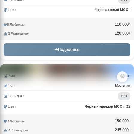
Цвет
Черепаховый MCO f
110 000
В Любимцы
₽
120 000
В Разведение
₽
Подробнее
Имя
Wyatt
Пол
Мальчик
Полидакт
Нет
Цвет
Черный мрамор MCO n 22
150 000
В Любимцы
₽
245 000
В Разведение
₽