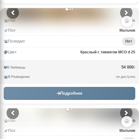
Имя
Louis
Пол
Мальчик
Полидакт
Нет
Цвет
Красный с тикингом MCO d 25
54 000
В Любимцы
₽
В Разведение
не доступен
Подробнее
Имя
Jacob
Пол
Мальчик