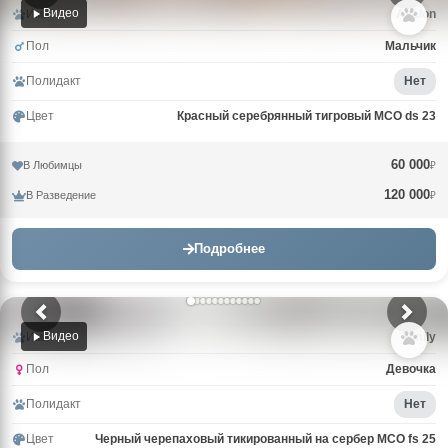
Видео
Имя
Avalon
Пол
Мальчик
Полидакт
Нет
Цвет
Красный серебрянный тигровый MCO ds 23
60 000
В Любимцы
₽
120 000
В Разведение
₽
Подробнее
Видео
Имя
Emily
Пол
Девочка
Полидакт
Нет
Цвет
Черный черепаховый тикированный на сербер MCO fs 25