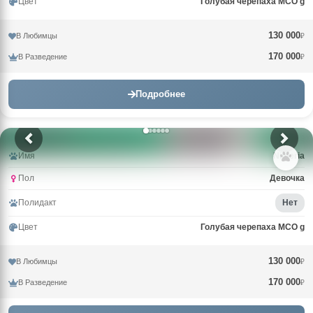
Цвет
Голубая черепаха MCO g
130 000
В Любимцы
₽
170 000
В Разведение
₽
Подробнее
Имя
Nimeria
Пол
Девочка
Полидакт
Нет
Цвет
Голубая черепаха MCO g
130 000
В Любимцы
₽
170 000
В Разведение
₽