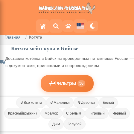
Главная
Котята
Котята мейн-куна в Бийске
Доставим котёнка в Бийск из проверенных питомников России —
с документами, прививками и сопровождением.
Фильтры
56
Все котята
Мальчики
Девочки
Белый
Красный(рыжий)
Мрамор
С белым
Тигровый
Черный
Дым
Голубой