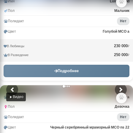
Имя
Lux Legend
Пол
Мальчик
Полидакт
Нет
Цвет
Голубой MCO a
230 000
В Любимцы
₽
250 000
В Разведение
₽
Подробнее
Видео
Имя
Laura
Пол
Девочка
Полидакт
Нет
Цвет
Черный серебрянный мраморный MCO ns 22