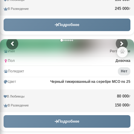
245 000
В Разведение
₽
Подробнее
Имя
Persephone
Пол
Девочка
Полидакт
Нет
Цвет
Черный тикированный на серебре MCO ns 25
80 000
В Любимцы
₽
150 000
В Разведение
₽
Подробнее