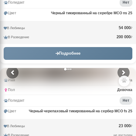
Полидакт
Нет
Цвет
Черный тикированный на серебре MCO ns 25
54 000
В Любимцы
₽
200 000
В Разведение
₽
Подробнее
Имя
Klukva
Пол
Девочка
Полидакт
Нет
Цвет
Черный черепаховый тикированный на сербер MCO fs 25
23 000
В Любимцы
₽
В Разведение
не доступен