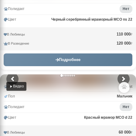
Полидакт
Нет
Цвет
Черный серебрянный мраморный MCO ns 22
110 000
В Любимцы
₽
120 000
В Разведение
₽
Подробнее
Видео
Имя
Avgust
Пол
Мальчик
Полидакт
Нет
Цвет
Красный мрамор MCO d 22
60 000
В Любимцы
₽