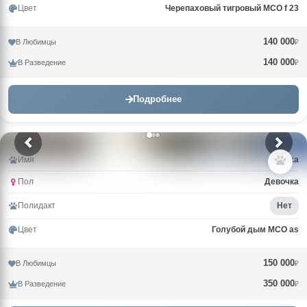
Цвет
Черепаховый тигровый MCO f 23
140 000
В Любимцы
₽
140 000
В Разведение
₽
Подробнее
Имя
Arktika
Пол
Девочка
Полидакт
Нет
Цвет
Голубой дым MCO as
150 000
В Любимцы
₽
350 000
В Разведение
₽