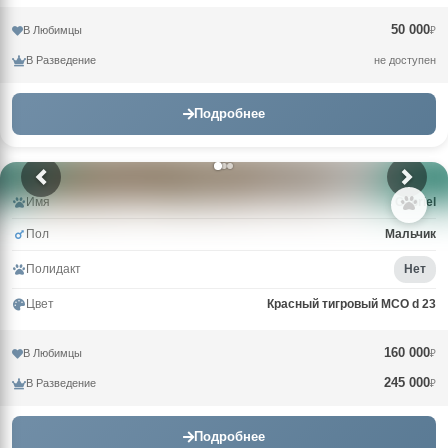
50 000
В Любимцы
₽
В Разведение
не доступен
Подробнее
Имя
Gabriel
Пол
Мальчик
Полидакт
Нет
Цвет
Красный тигровый MCO d 23
160 000
В Любимцы
₽
245 000
В Разведение
₽
Подробнее