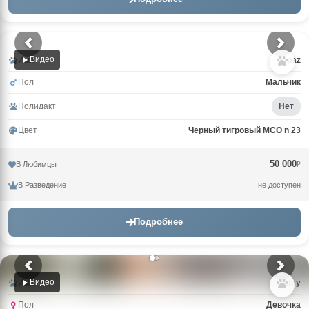
Видео
Имя
Topaz
Пол
Мальчик
Полидакт
Нет
Цвет
Черный тигровый MCO n 23
50 000
В Любимцы
₽
В Разведение
не доступен
Подробнее
Видео
Имя
Tutsy
Пол
Девочка