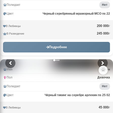
Полидакт
Нет
Цвет
Черный серебрянный мраморный MCO ns 22
200 000
В Любимцы
₽
245 000
В Разведение
₽
Подробнее
Имя
Вивьен
Пол
Девочка
Полидакт
Нет
Цвет
Чёрный тикинг на серебре арлекин ns 25 02
45 000
В Любимцы
₽