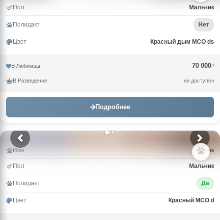
Пол
Мальчик
Полидакт
Нет
Цвет
Красный дым MCO ds
70 000
В Любимцы
₽
В Разведение
не доступен
Подробнее
Имя
Зорик
Пол
Мальчик
Полидакт
Да
Цвет
Красный MCO d