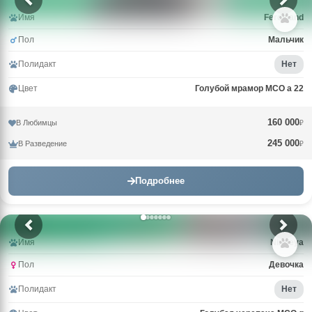
Имя
Ferdinand
Пол
Мальчик
Полидакт
Нет
Цвет
Голубой мрамор MCO a 22
160 000
В Любимцы
₽
245 000
В Разведение
₽
Подробнее
Имя
Nimfeya
Пол
Девочка
Полидакт
Нет