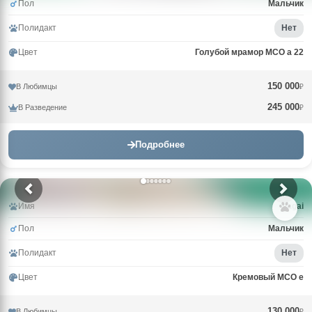
Пол
Мальчик
Полидакт
Нет
Цвет
Голубой мрамор MCO a 22
150 000
В Любимцы
₽
245 000
В Разведение
₽
Подробнее
Имя
Nagai
Пол
Мальчик
Полидакт
Нет
Цвет
Кремовый MCO e
130 000
В Любимцы
₽