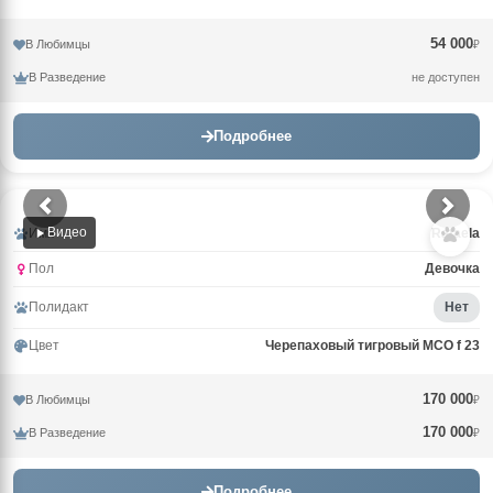
54 000
В Любимцы
₽
В Разведение
не доступен
Подробнее
Видео
Имя
Rafaela
Пол
Девочка
Полидакт
Нет
Цвет
Черепаховый тигровый MCO f 23
170 000
В Любимцы
₽
170 000
В Разведение
₽
Подробнее