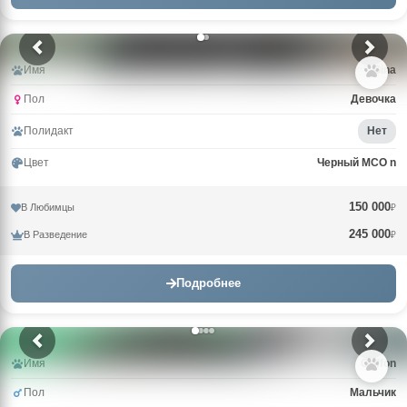
Имя
Gina
Пол
Девочка
Полидакт
Нет
Цвет
Черный MCO n
150 000
В Любимцы
₽
245 000
В Разведение
₽
Подробнее
Имя
Griffon
Пол
Мальчик