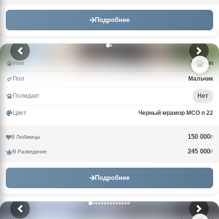
Подробнее
Имя
Winston
Пол
Мальчик
Полидакт
Нет
Цвет
Черный мрамор MCO n 22
150 000
В Любимцы
₽
245 000
В Разведение
₽
Подробнее