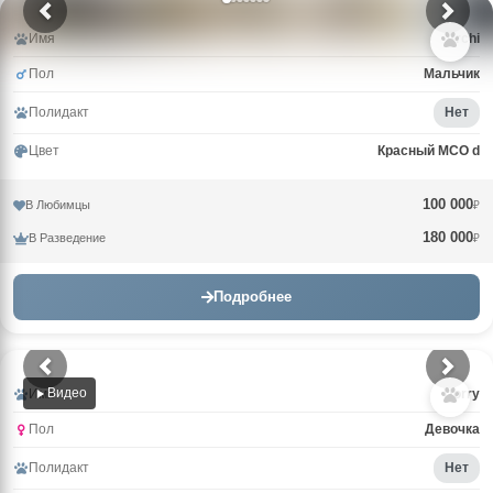
Имя
Archi
Пол
Мальчик
Полидакт
Нет
Цвет
Красный MCO d
100 000
В Любимцы
₽
180 000
В Разведение
₽
Подробнее
Видео
Имя
Uorry
Пол
Девочка
Полидакт
Нет