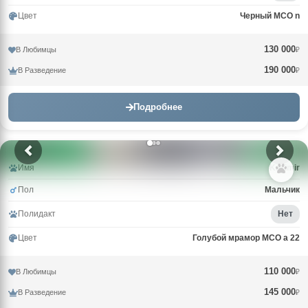
Цвет
Черный MCO n
130 000
В Любимцы
₽
190 000
В Разведение
₽
Подробнее
Имя
Kazimir
Пол
Мальчик
Полидакт
Нет
Цвет
Голубой мрамор MCO a 22
110 000
В Любимцы
₽
145 000
В Разведение
₽