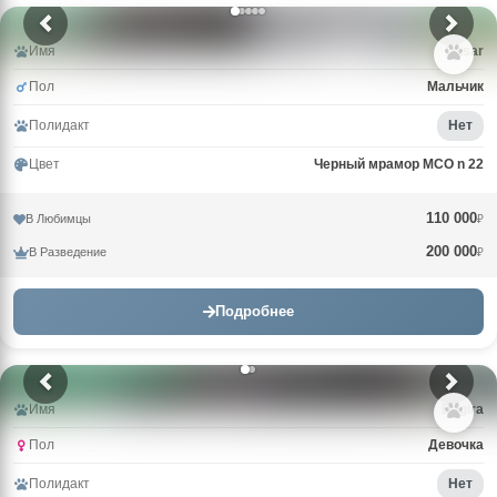
Имя
Qasar
Пол
Мальчик
Полидакт
Нет
Цвет
Черный мрамор MCO n 22
110 000
В Любимцы
₽
200 000
В Разведение
₽
Подробнее
Имя
Bagira
Пол
Девочка
Полидакт
Нет