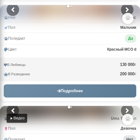
Имя
Зевс
Пол
Мальчик
Полидакт
Да
Цвет
Красный MCO d
130 000
В Любимцы
₽
200 000
В Разведение
₽
Подробнее
Видео
Имя
Uma Thurman
Пол
Девочка
Полидакт
Нет