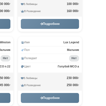
30 000
100 000
В Любимцы
₽
₽
00 000
160 000
В Разведение
₽
₽
Подробнее
Winston
Имя
Lux Legend
Мальчик
Пол
Мальчик
Нет
Полидакт
Нет
CO n 22
Цвет
Голубой MCO a
50 000
230 000
В Любимцы
₽
₽
45 000
250 000
В Разведение
₽
₽
Подробнее