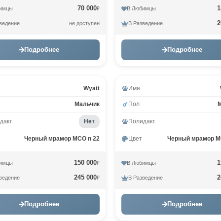
70 000
1
имцы
В Любимцы
₽
2
ведение
В Разведение
не доступен
Подробнее
Подробнее
Wyatt
Имя
Мальчик
Пол
дакт
Нет
Полидакт
Черный мрамор MCO n 22
Цвет
Черный мрамор M
150 000
1
имцы
В Любимцы
₽
245 000
2
ведение
В Разведение
₽
Подробнее
Подробнее