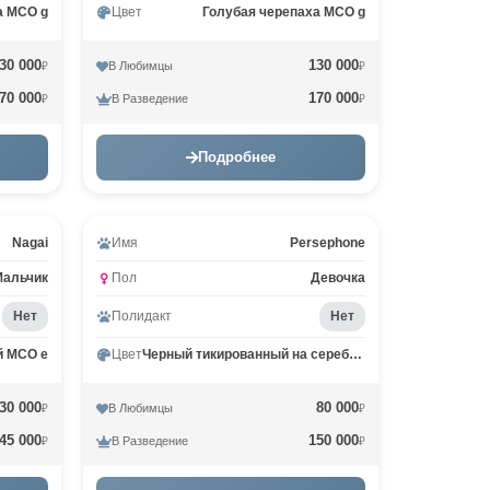
а MCO g
Цвет
Голубая черепаха MCO g
30 000
130 000
В Любимцы
₽
₽
70 000
170 000
В Разведение
₽
₽
Подробнее
Nagai
Имя
Persephone
Мальчик
Пол
Девочка
Нет
Полидакт
Нет
й MCO e
Цвет
Черный тикированный на серебре MCO ns 25
30 000
80 000
В Любимцы
₽
₽
45 000
150 000
В Разведение
₽
₽