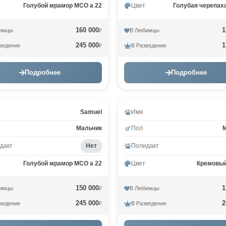
Голубой мрамор MCO a 22
Цвет
Голубая черепах
160 000
1
имцы
В Любимцы
₽
245 000
1
ведение
В Разведение
₽
Подробнее
Подробнее
Samuel
Имя
Мальчик
Пол
дакт
Нет
Полидакт
Голубой мрамор MCO a 22
Цвет
Кремовы
150 000
1
имцы
В Любимцы
₽
245 000
2
ведение
В Разведение
₽