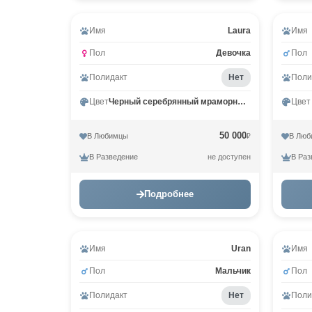
Видео
Имя
Laura
Имя
Пол
Девочка
Пол
Полидакт
Нет
Поли
Цвет
Черный серебрянный мраморный MCO ns 22
Цвет
50 000
В Любимцы
В Люб
₽
В Разведение
В Раз
не доступен
Подробнее
Имя
Uran
Имя
Пол
Мальчик
Пол
Полидакт
Нет
Поли