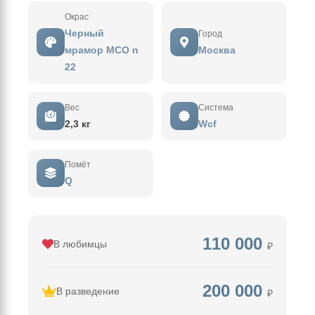
Окрас
Черный
Город
мрамор MCO n
Москва
22
Вес
Система
2,3 кг
Wcf
Помёт
Q
110 000
В любимцы
₽
200 000
В разведение
₽