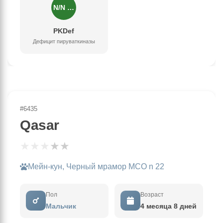
N/N …
PKDef
Дефицит пируваткиназы
#6435
Qasar
★
★
★
★
★
Мейн-кун, Черный мрамор MCO n 22
Пол
Возраст
Мальчик
4 месяца 8 дней