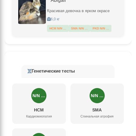
Abigail
Красивая девочка в ярком окрасе
6,0 кг
HCM N/N …
SMA N/N …
PKD N/N …
Генетические тесты
N/N …
N/N …
HCM
SMA
Кардиомиопатия
Спинальная атрофия