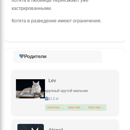
Котята в любимцы переезжают уже
кастрированными.
Котята в разведение имеют ограничения.
Родители
Lev
крупный крутой мальчик
11,0 кг
HCM N/N …
SMA N/N …
PKD N/N …