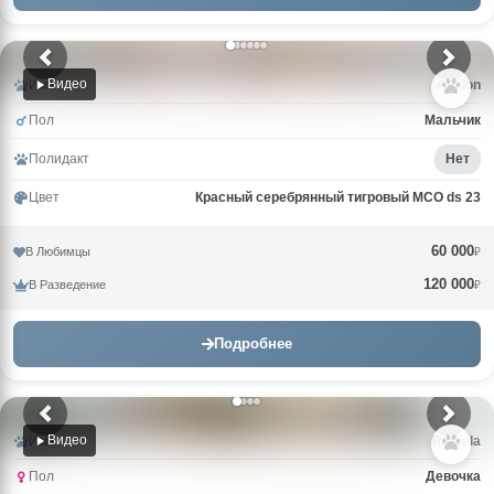
Видео
Имя
Avalon
Пол
Мальчик
Полидакт
Нет
Цвет
Красный серебрянный тигровый MCO ds 23
60 000
В Любимцы
₽
120 000
В Разведение
₽
Подробнее
Видео
Имя
Rafaela
Пол
Девочка