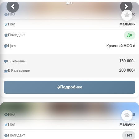
Имя
Зевс
Пол
Мальчик
Полидакт
Да
Цвет
Красный MCO d
130 000
В Любимцы
₽
200 000
В Разведение
₽
Подробнее
Имя
Wyatt
Пол
Мальчик
Полидакт
Нет