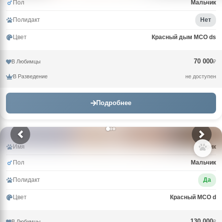
Пол
Мальчик
Полидакт
Нет
Цвет
Красный дым MCO ds
70 000
В Любимцы
₽
В Разведение
не доступен
Подробнее
Имя
Зорик
Пол
Мальчик
Полидакт
Да
Цвет
Красный MCO d
130 000
В Любимцы
₽