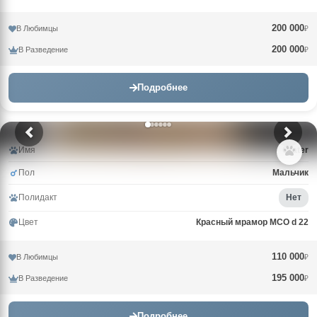
200 000
В Любимцы
₽
200 000
В Разведение
₽
Подробнее
Имя
Crater
Пол
Мальчик
Полидакт
Нет
Цвет
Красный мрамор MCO d 22
110 000
В Любимцы
₽
195 000
В Разведение
₽
Подробнее