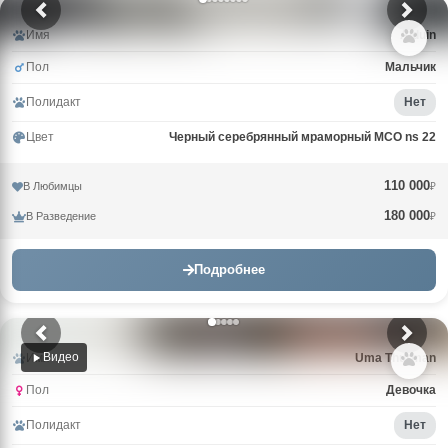
Имя
Alduin
Пол
Мальчик
Полидакт
Нет
Цвет
Черный серебрянный мраморный MCO ns 22
110 000
В Любимцы
₽
180 000
В Разведение
₽
Подробнее
Видео
Имя
Uma Thurman
Пол
Девочка
Полидакт
Нет