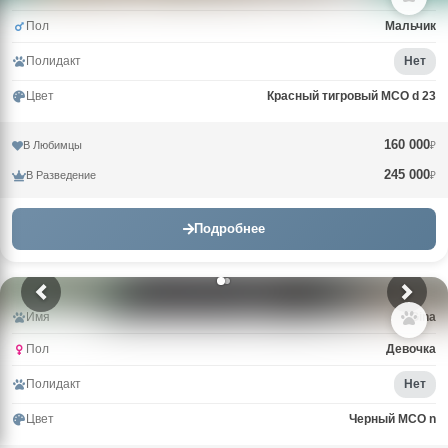
Пол
Мальчик
Полидакт
Нет
Цвет
Красный тигровый MCO d 23
160 000
В Любимцы
₽
245 000
В Разведение
₽
Подробнее
Имя
Gina
Пол
Девочка
Полидакт
Нет
Цвет
Черный MCO n