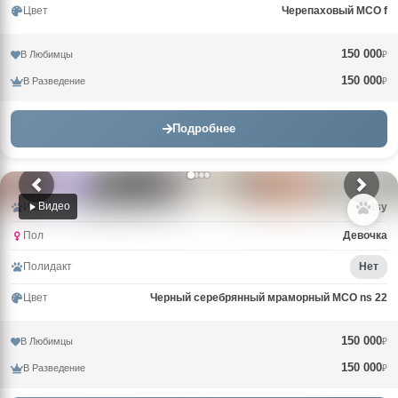
Цвет
Черепаховый MCO f
150 000
В Любимцы
₽
150 000
В Разведение
₽
Подробнее
Видео
Имя
Tutsy
Пол
Девочка
Полидакт
Нет
Цвет
Черный серебрянный мраморный MCO ns 22
150 000
В Любимцы
₽
150 000
В Разведение
₽