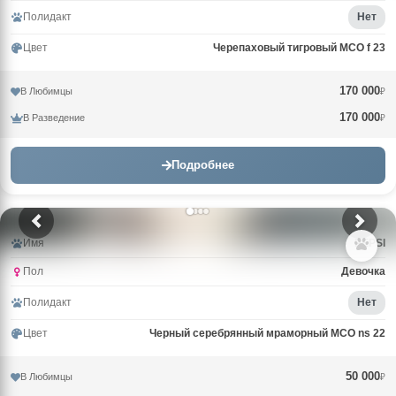
Полидакт
Нет
Цвет
Черепаховый тигровый MCO f 23
170 000
В Любимцы
₽
170 000
В Разведение
₽
Подробнее
Имя
PEPSI
Пол
Девочка
Полидакт
Нет
Цвет
Черный серебрянный мраморный MCO ns 22
50 000
В Любимцы
₽