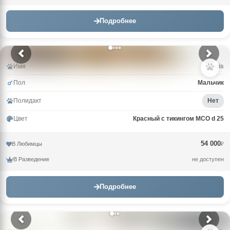
Подробнее
Имя
Louis
Пол
Мальчик
Полидакт
Нет
Цвет
Красный с тикингом MCO d 25
54 000
В Любимцы
₽
В Разведение
не доступен
Подробнее