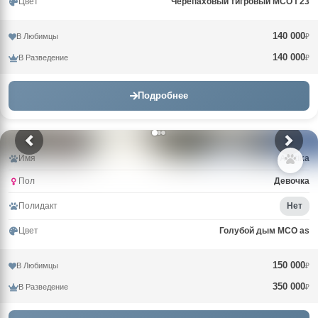
Цвет
Черепаховый тигровый MCO f 23
140 000
В Любимцы
₽
140 000
В Разведение
₽
Подробнее
Имя
Arktika
Пол
Девочка
Полидакт
Нет
Цвет
Голубой дым MCO as
150 000
В Любимцы
₽
350 000
В Разведение
₽