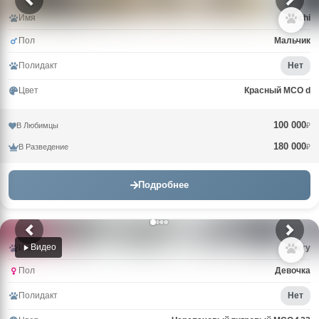
Имя
Archi
Пол
Мальчик
Полидакт
Нет
Цвет
Красный MCO d
100 000
В Любимцы
₽
180 000
В Разведение
₽
Подробнее
Видео
Имя
Uorry
Пол
Девочка
Полидакт
Нет