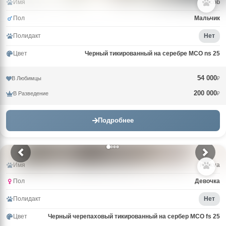
Имя
Jacob
Пол
Мальчик
Полидакт
Нет
Цвет
Черный тикированный на серебре MCO ns 25
54 000
В Любимцы
₽
200 000
В Разведение
₽
Подробнее
Имя
Klukva
Пол
Девочка
Полидакт
Нет
Цвет
Черный черепаховый тикированный на сербер MCO fs 25