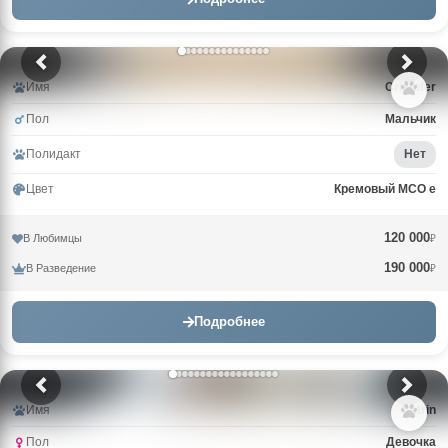
Имя
Cristofer
Пол
Мальчик
Полидакт
Нет
Цвет
Кремовый MCO e
120 000
В Любимцы
₽
190 000
В Разведение
₽
Подробнее
Имя
Catrin
Пол
Девочка