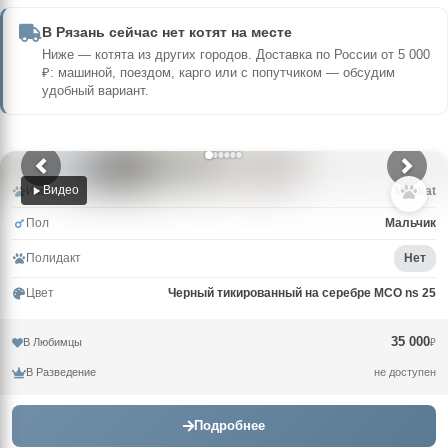
В Рязань сейчас нет котят на месте
Ниже — котята из других городов. Доставка по России от 5 000
₽: машиной, поездом, карго или с попутчиком — обсудим
удобный вариант.
Видео
Имя
Muskat
Пол
Мальчик
Полидакт
Нет
Цвет
Черный тикированный на серебре MCO ns 25
35 000
В Любимцы
₽
В Разведение
не доступен
Подробнее