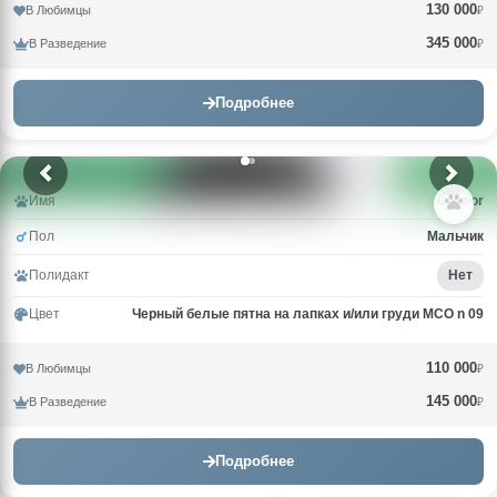
130 000
В Любимцы
₽
345 000
В Разведение
₽
Подробнее
Имя
Connor
Пол
Мальчик
Полидакт
Нет
Цвет
Черный белые пятна на лапках и/или груди MCO n 09
110 000
В Любимцы
₽
145 000
В Разведение
₽
Подробнее