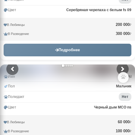
Цвет
Серебряная черепаха с белым fs 09
200 000
В Любимцы
₽
300 000
В Разведение
₽
Подробнее
Имя
KAI
Пол
Мальчик
Полидакт
Нет
Цвет
Черный дым MCO ns
60 000
В Любимцы
₽
100 000
В Разведение
₽