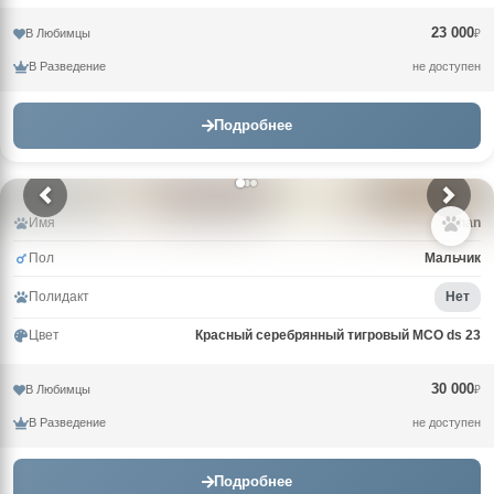
23 000
В Любимцы
₽
В Разведение
не доступен
Подробнее
Имя
Khan
Пол
Мальчик
Полидакт
Нет
Цвет
Красный серебрянный тигровый MCO ds 23
30 000
В Любимцы
₽
В Разведение
не доступен
Подробнее