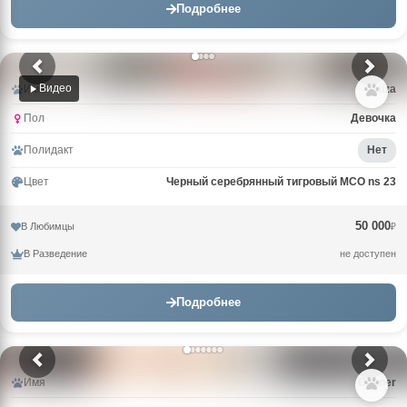
Подробнее
Видео
Имя
Laiza
Пол
Девочка
Полидакт
Нет
Цвет
Черный серебрянный тигровый MCO ns 23
50 000
В Любимцы
₽
В Разведение
не доступен
Подробнее
Имя
Conner