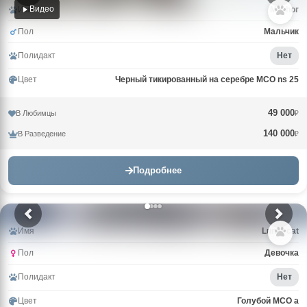
Видео
Имя
Mazhor
Пол
Мальчик
Полидакт
Нет
Цвет
Черный тикированный на серебре MCO ns 25
49 000
В Любимцы
₽
140 000
В Разведение
₽
Подробнее
Имя
Lunar cat
Пол
Девочка
Полидакт
Нет
Цвет
Голубой MCO a