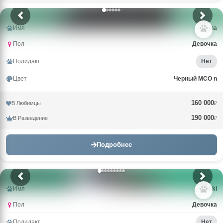
Имя
Guna
Пол
Девочка
Полидакт
Нет
Цвет
Черный MCO n
160 000
В Любимцы
₽
190 000
В Разведение
₽
Подробнее
Имя
Wikki
Пол
Девочка
Полидакт
Нет