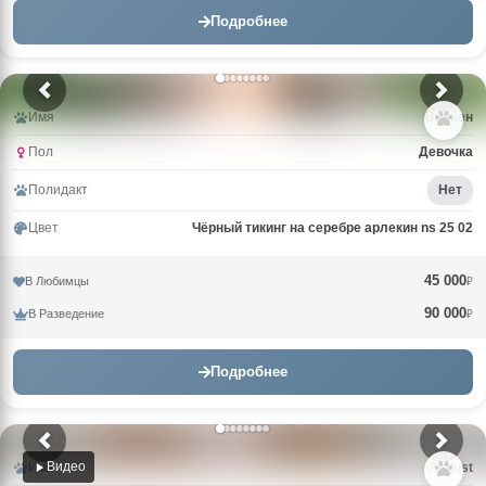
Подробнее
Имя
Вивьен
Пол
Девочка
Полидакт
Нет
Цвет
Чёрный тикинг на серебре арлекин ns 25 02
45 000
В Любимцы
₽
90 000
В Разведение
₽
Подробнее
Видео
Имя
Avgust