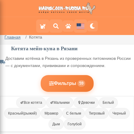
Главная
Котята
Котята мейн-куна в Рязани
Доставим котёнка в Рязань из проверенных питомников России
— с документами, прививками и сопровождением.
Фильтры
59
Все котята
Мальчики
Девочки
Белый
Красный(рыжий)
Мрамор
С белым
Тигровый
Черный
Дым
Голубой