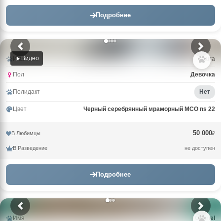
Подробнее
Видео
Имя
Laura
Пол
Девочка
Полидакт
Нет
Цвет
Черный серебрянный мраморный MCO ns 22
50 000
В Любимцы
₽
В Разведение
не доступен
Подробнее
Имя
Gabriel