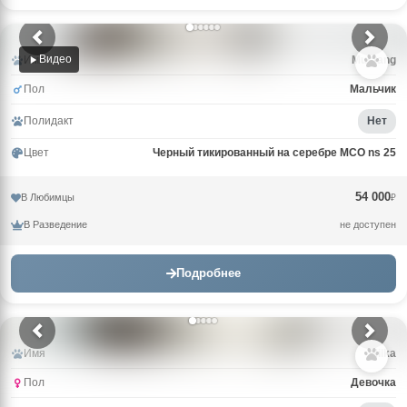
Видео
Имя
Mustang
Пол
Мальчик
Полидакт
Нет
Цвет
Черный тикированный на серебре MCO ns 25
54 000
В Любимцы
₽
В Разведение
не доступен
Подробнее
Имя
Milka
Пол
Девочка