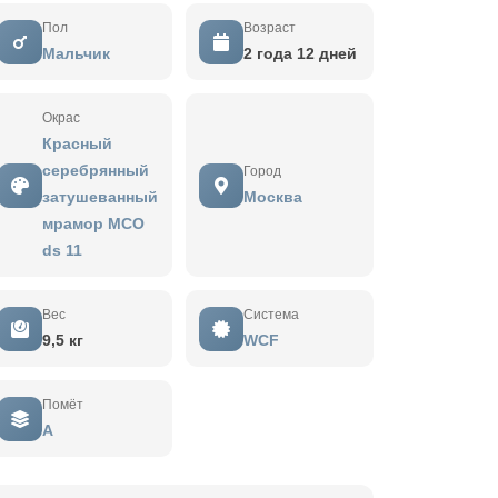
Пол
Возраст
Мальчик
2 года 12 дней
Окрас
Красный
серебрянный
Город
затушеванный
Москва
мрамор MCO
ds 11
Вес
Система
9,5 кг
WCF
Помёт
A