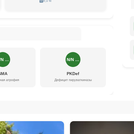
8,0 кг
/N …
N/N …
SMA
PKDef
ная атрофия
Дефицит пируваткиназы