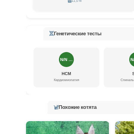
11,0 кг
Генетические тесты
N/N …
N
HCM
Кардиомиопатия
Спиналь
Похожие котята