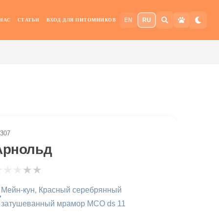
EN
RU
 НАС
СТАТЬИ
ВХОД ДЛЯ ПИТОМНИКОВ
307
Арнольд
★
★
★
★
★
Мейн-кун, Красный серебрянный
затушеванный мрамор MCO ds 11