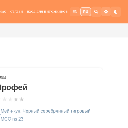
EN
RU
 НАС
СТАТЬИ
ВХОД ДЛЯ ПИТОМНИКОВ
504
Ярофей
★
★
★
★
★
Мейн-кун, Черный серебрянный тигровый
MCO ns 23