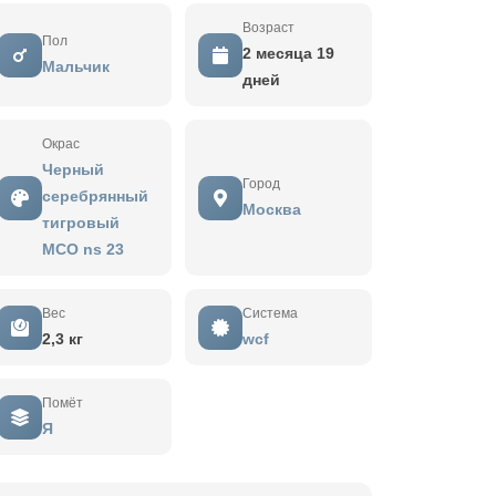
Возраст
Пол
2 месяца 19
Мальчик
дней
Окрас
Черный
Город
серебрянный
Москва
тигровый
MCO ns 23
Вес
Система
2,3 кг
wcf
Помёт
Я