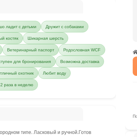
шо ладит с детьми
Дружит с собаками
ый костяк
Шикарная шерсть
Ветеринарный паспорт
Родословная WCF
ступен для бронирования
Возможна доставка
тличный охотник
Любит воду
2 раза в неделю
По
ородном типе. Ласковый и ручной.Готов