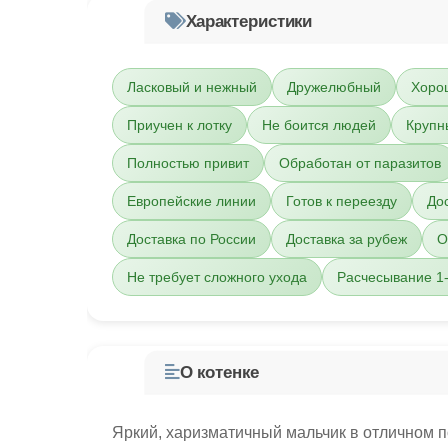
Характеристики
Ласковый и нежный
Дружелюбный
Хоро
Приучен к лотку
Не боится людей
Крупн
Полностью привит
Обработан от паразитов
Европейские линии
Готов к переезду
До
Доставка по России
Доставка за рубеж
О
Не требует сложного ухода
Расчесывание 1-
О котенке
Яркий, харизматичный мальчик в отличном п