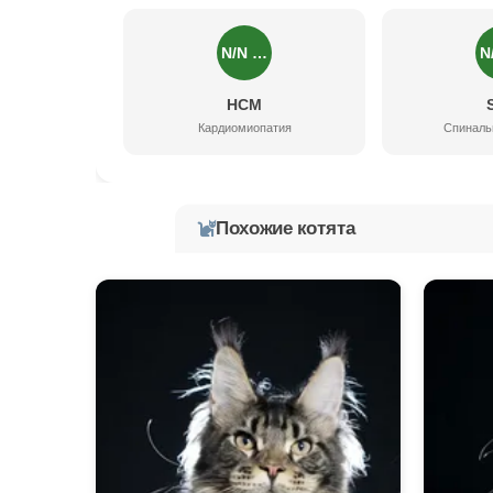
N/N …
N
HCM
Кардиомиопатия
Спиналь
Похожие котята