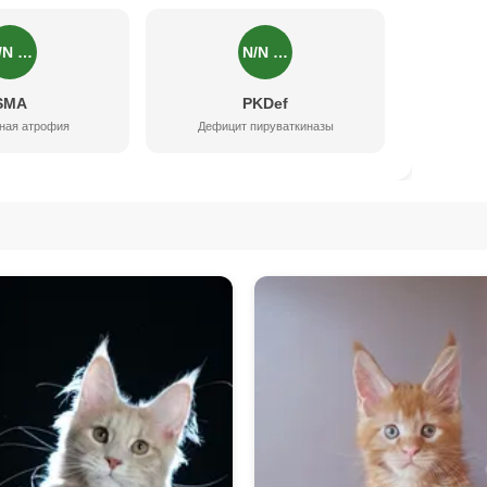
/N …
N/N …
SMA
PKDef
ная атрофия
Дефицит пируваткиназы