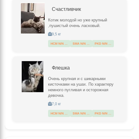
Счастливчик
Котик молодой но уже крупный
,пушистый очень ласковый.
9,5 кг
HCM N/N …
SMA N/N …
PKD N/N …
Флешка
Очень крупная и с шикарными
кисточками на ушах. По характеру
немного пугливая и осторожная
девочка.
7,0 кг
HCM N/N …
SMA N/N …
PKD N/N …