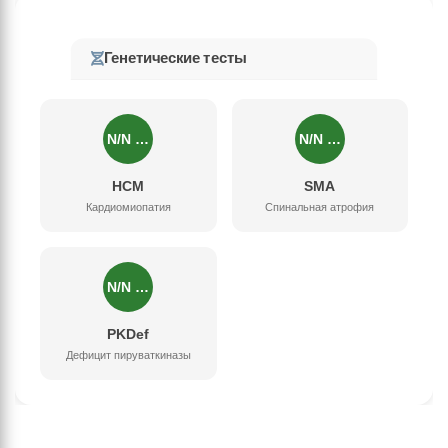
Генетические тесты
N/N …
N/N …
HCM
SMA
Кардиомиопатия
Спинальная атрофия
N/N …
PKDef
Дефицит пируваткиназы