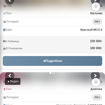
Имя
Archi
Пол
Мальчик
Полидакт
Нет
Цвет
Красный MCO d
100 000
В Любимцы
₽
180 000
В Разведение
₽
Подробнее
Видео
Имя
Uorry
Пол
Девочка
Полидакт
Нет