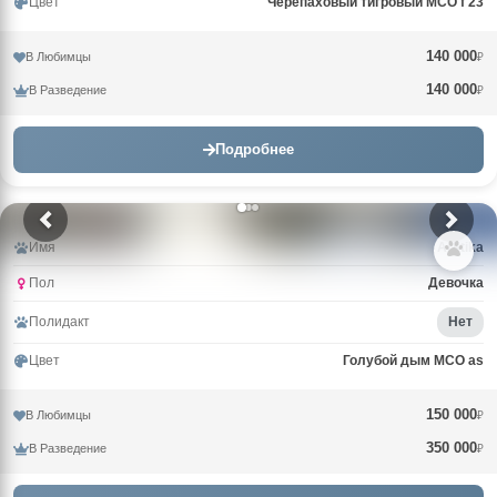
Цвет
Черепаховый тигровый MCO f 23
140 000
В Любимцы
₽
140 000
В Разведение
₽
Подробнее
Имя
Arktika
Пол
Девочка
Полидакт
Нет
Цвет
Голубой дым MCO as
150 000
В Любимцы
₽
350 000
В Разведение
₽