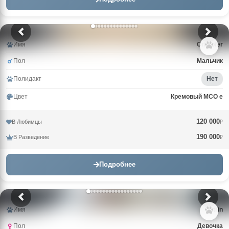
Имя
Cristofer
Пол
Мальчик
Полидакт
Нет
Цвет
Кремовый MCO e
120 000
В Любимцы
₽
190 000
В Разведение
₽
Подробнее
Имя
Catrin
Пол
Девочка