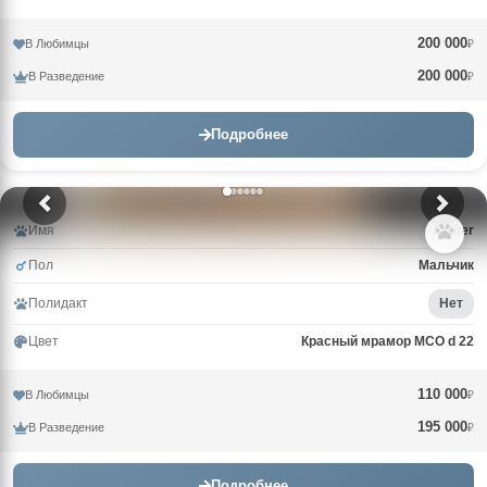
200 000
В Любимцы
₽
200 000
В Разведение
₽
Подробнее
Имя
Crater
Пол
Мальчик
Полидакт
Нет
Цвет
Красный мрамор MCO d 22
110 000
В Любимцы
₽
195 000
В Разведение
₽
Подробнее