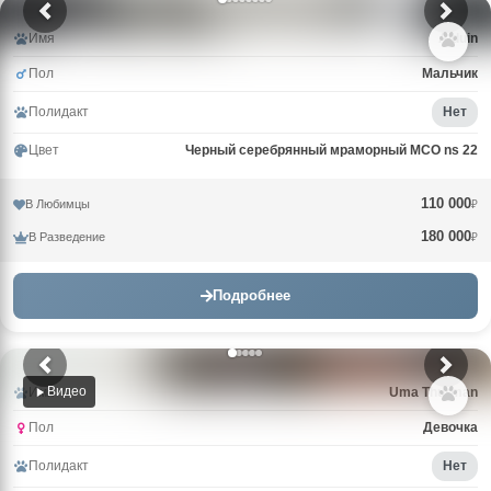
Имя
Alduin
Пол
Мальчик
Полидакт
Нет
Цвет
Черный серебрянный мраморный MCO ns 22
110 000
В Любимцы
₽
180 000
В Разведение
₽
Подробнее
Видео
Имя
Uma Thurman
Пол
Девочка
Полидакт
Нет