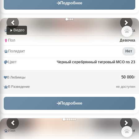
Подробнее
Видео
Имя
Laiza
Пол
Девочка
Полидакт
Нет
Цвет
Черный серебрянный тигровый MCO ns 23
50 000
В Любимцы
₽
В Разведение
не доступен
Подробнее
Имя
Conner