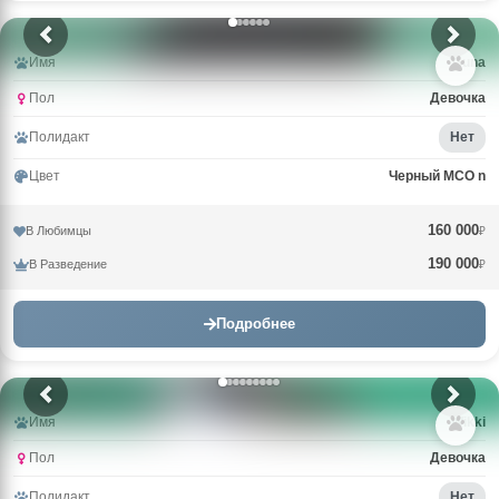
Имя
Guna
Пол
Девочка
Полидакт
Нет
Цвет
Черный MCO n
160 000
В Любимцы
₽
190 000
В Разведение
₽
Подробнее
Имя
Wikki
Пол
Девочка
Полидакт
Нет