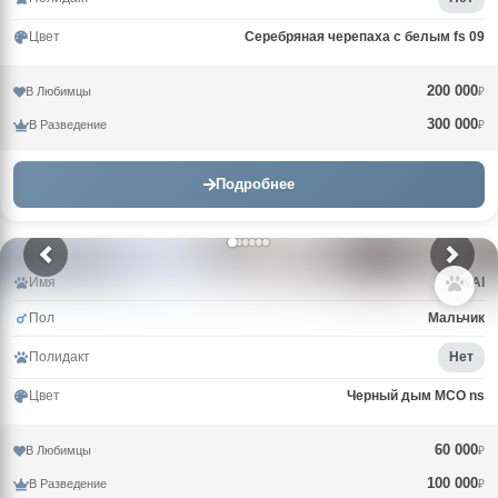
Цвет
Серебряная черепаха с белым fs 09
200 000
В Любимцы
₽
300 000
В Разведение
₽
Подробнее
Имя
KAI
Пол
Мальчик
Полидакт
Нет
Цвет
Черный дым MCO ns
60 000
В Любимцы
₽
100 000
В Разведение
₽