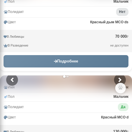
Пол
Мальчик
Полидакт
Нет
Цвет
Красный дым MCO ds
70 000
В Любимцы
₽
В Разведение
не доступен
Подробнее
Имя
Зорик
Пол
Мальчик
Полидакт
Да
Цвет
Красный MCO d
130 000
В Любимцы
₽