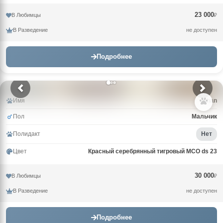
23 000
В Любимцы
₽
В Разведение
не доступен
Подробнее
Имя
Khan
Пол
Мальчик
Полидакт
Нет
Цвет
Красный серебрянный тигровый MCO ds 23
30 000
В Любимцы
₽
В Разведение
не доступен
Подробнее