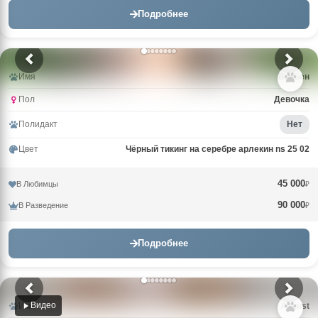
Подробнее
Имя
Вивьен
Пол
Девочка
Полидакт
Нет
Цвет
Чёрный тикинг на серебре арлекин ns 25 02
45 000
В Любимцы
₽
90 000
В Разведение
₽
Подробнее
Видео
Имя
Avgust