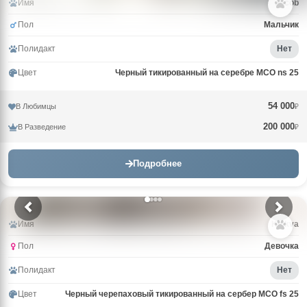
Имя
Jacob
Пол
Мальчик
Полидакт
Нет
Цвет
Черный тикированный на серебре MCO ns 25
54 000
В Любимцы
₽
200 000
В Разведение
₽
Подробнее
Имя
Klukva
Пол
Девочка
Полидакт
Нет
Цвет
Черный черепаховый тикированный на сербер MCO fs 25