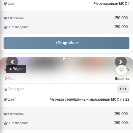
Цвет
Черепаховый MCO f
150 000
В Любимцы
₽
150 000
В Разведение
₽
Подробнее
Видео
Имя
Tutsy
Пол
Девочка
Полидакт
Нет
Цвет
Черный серебрянный мраморный MCO ns 22
150 000
В Любимцы
₽
150 000
В Разведение
₽