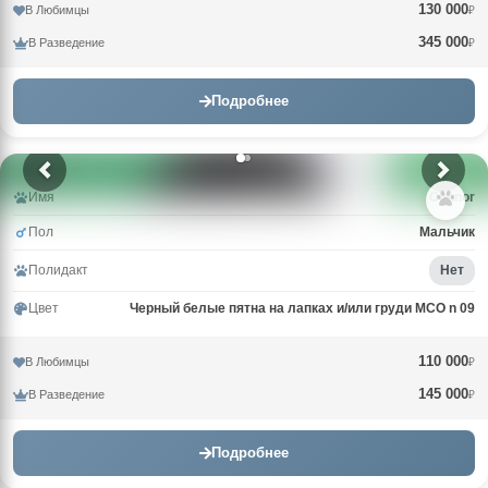
130 000
В Любимцы
₽
345 000
В Разведение
₽
Подробнее
Имя
Connor
Пол
Мальчик
Полидакт
Нет
Цвет
Черный белые пятна на лапках и/или груди MCO n 09
110 000
В Любимцы
₽
145 000
В Разведение
₽
Подробнее