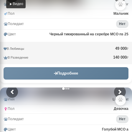
Видео
Имя
Mazhor
Пол
Мальчик
Полидакт
Нет
Цвет
Черный тикированный на серебре MCO ns 25
49 000
В Любимцы
₽
140 000
В Разведение
₽
Подробнее
Имя
Lunar cat
Пол
Девочка
Полидакт
Нет
Цвет
Голубой MCO a