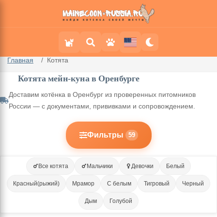
Главная
Котята
Котята мейн-куна в Оренбурге
Доставим котёнка в Оренбург из проверенных питомников
России — с документами, прививками и сопровождением.
Фильтры
59
Все котята
Мальчики
Девочки
Белый
Красный(рыжий)
Мрамор
С белым
Тигровый
Черный
Дым
Голубой