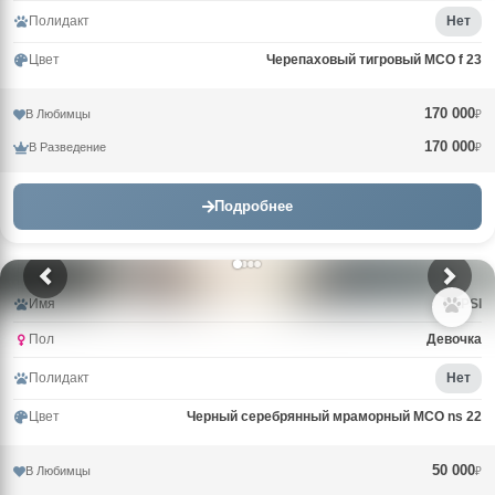
Полидакт
Нет
Цвет
Черепаховый тигровый MCO f 23
170 000
В Любимцы
₽
170 000
В Разведение
₽
Подробнее
Имя
PEPSI
Пол
Девочка
Полидакт
Нет
Цвет
Черный серебрянный мраморный MCO ns 22
50 000
В Любимцы
₽