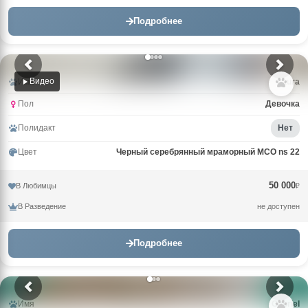
Подробнее
Видео
Имя
Laura
Пол
Девочка
Полидакт
Нет
Цвет
Черный серебрянный мраморный MCO ns 22
50 000
В Любимцы
₽
В Разведение
не доступен
Подробнее
Имя
Gabriel