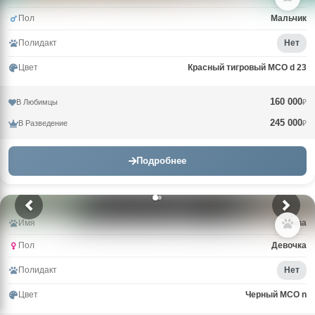
Пол
Мальчик
Полидакт
Нет
Цвет
Красный тигровый MCO d 23
160 000
В Любимцы
₽
245 000
В Разведение
₽
Подробнее
Имя
Gina
Пол
Девочка
Полидакт
Нет
Цвет
Черный MCO n