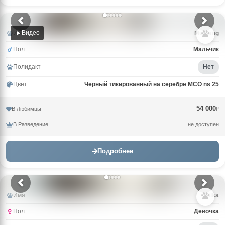
Видео
Имя
Mustang
Пол
Мальчик
Полидакт
Нет
Цвет
Черный тикированный на серебре MCO ns 25
54 000
В Любимцы
₽
В Разведение
не доступен
Подробнее
Имя
Milka
Пол
Девочка