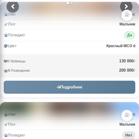
Имя
Зевс
Пол
Мальчик
Полидакт
Да
Цвет
Красный MCO d
130 000
В Любимцы
₽
200 000
В Разведение
₽
Подробнее
Имя
Wyatt
Пол
Мальчик
Полидакт
Нет