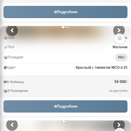
Подробнее
Имя
Louis
Пол
Мальчик
Полидакт
Нет
Цвет
Красный с тикингом MCO d 25
54 000
В Любимцы
₽
В Разведение
не доступен
Подробнее