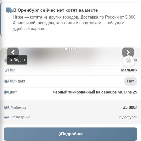
В Оренбург сейчас нет котят на месте
Ниже — котята из других городов. Доставка по России от 5 000
₽: машиной, поездом, карго или с попутчиком — обсудим
удобный вариант.
Видео
Имя
Muskat
Пол
Мальчик
Полидакт
Нет
Цвет
Черный тикированный на серебре MCO ns 25
35 000
В Любимцы
₽
В Разведение
не доступен
Подробнее