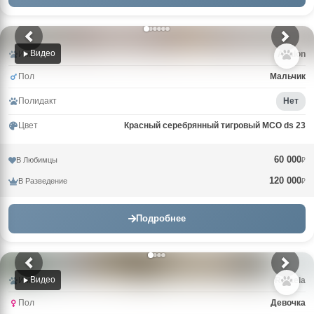
Видео
Имя
Avalon
Пол
Мальчик
Полидакт
Нет
Цвет
Красный серебрянный тигровый MCO ds 23
60 000
В Любимцы
₽
120 000
В Разведение
₽
Подробнее
Видео
Имя
Rafaela
Пол
Девочка