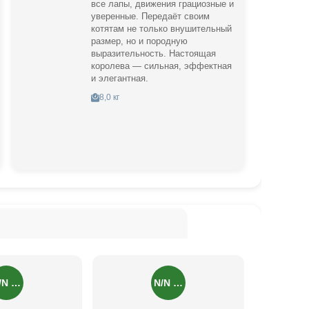
все лапы, движения грациозные и
уверенные. Передаёт своим
котятам не только внушительный
размер, но и породную
выразительность. Настоящая
королева — сильная, эффектная
и элегантная.
8,0 кг
/N …
N/N …