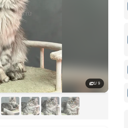
1
/ 9