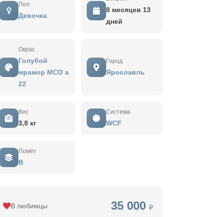
Пол
8 месяцев 13
Девочка
дней
Окрас
Голубой
Город
мрамор MCO a
Ярославль
22
Вес
Система
3,8 кг
WCF
Помёт
B
35 000
В любимцы
₽