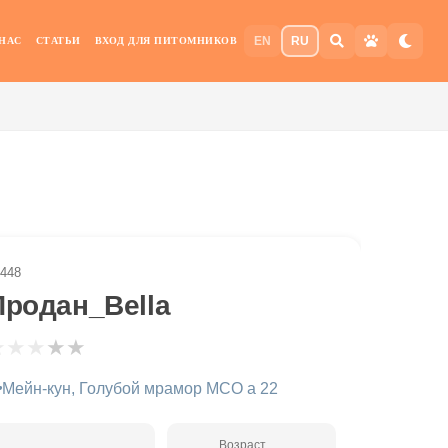
EN
RU
 НАС
СТАТЬИ
ВХОД ДЛЯ ПИТОМНИКОВ
448
Продан_Bella
★
★
★
★
★
Мейн-кун, Голубой мрамор MCO a 22
Возраст