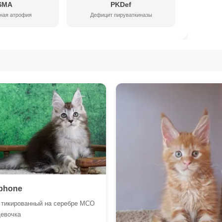
SMA
PKDef
ная атрофия
Дефицит пируваткиназы
phone
 тикированный на серебре MCO
Девочка