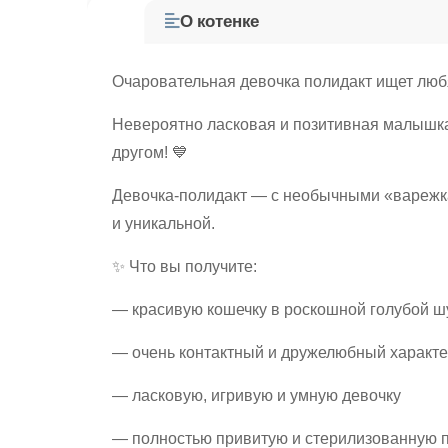
О котенке
Очаровательная девочка полидакт ищет лю
Невероятно ласковая и позитивная малышк
другом! 💙
Девочка-полидакт — с необычными «варежка
и уникальной.
✨ Что вы получите:
— красивую кошечку в роскошной голубой ш
— очень контактный и дружелюбный характ
— ласковую, игривую и умную девочку
— полностью привитую и стерилизованную 