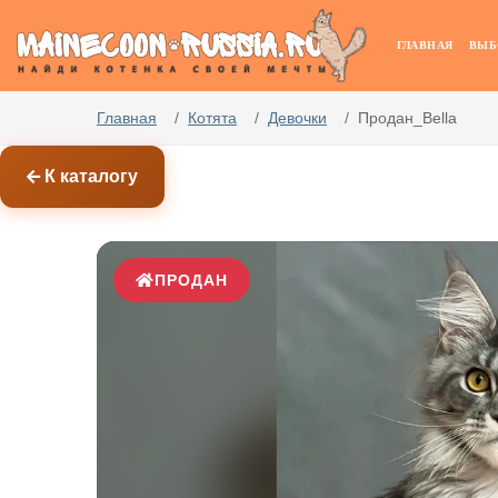
ГЛАВНАЯ
ВЫБ
Главная
Котята
Девочки
Продан_Bella
К каталогу
ПРОДАН