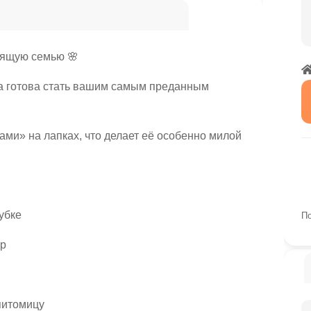
бящую семью 🌸
а готова стать вашим самым преданным
ми» на лапках, что делает её особенно милой
убке
По
ер
питомицу