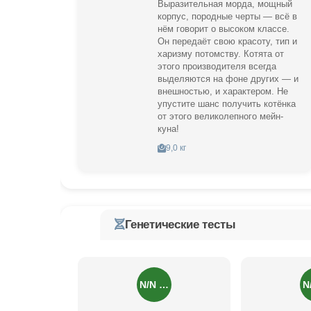
Выразительная морда, мощный
корпус, породные черты — всё в
нём говорит о высоком классе.
Он передаёт свою красоту, тип и
харизму потомству. Котята от
этого производителя всегда
выделяются на фоне других — и
внешностью, и характером. Не
упустите шанс получить котёнка
от этого великолепного мейн-
куна!
9,0 кг
Генетические тесты
N/N …
N