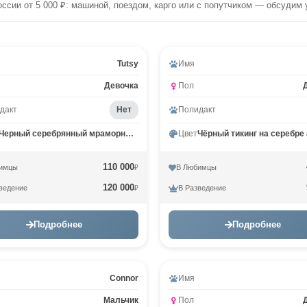
оссии от 5 000 ₽: машиной, поездом, карго или с попутчиком — обсудим 
ео
Tutsy
Имя
Девочка
Пол
дакт
Нет
Полидакт
Черный серебрянный мраморный MCO ns 22
Цвет
110 000
имцы
В Любимцы
₽
120 000
ведение
В Разведение
₽
Подробнее
Подробнее
Connor
Имя
Мальчик
Пол