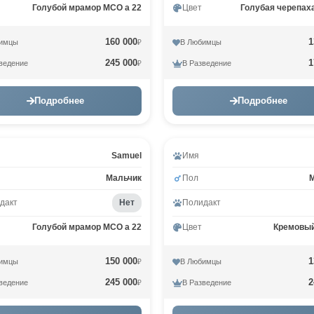
Голубой мрамор MCO a 22
Цвет
Голубая черепах
160 000
1
имцы
В Любимцы
₽
245 000
1
ведение
В Разведение
₽
Подробнее
Подробнее
Samuel
Имя
Мальчик
Пол
дакт
Нет
Полидакт
Голубой мрамор MCO a 22
Цвет
Кремовы
150 000
1
имцы
В Любимцы
₽
245 000
2
ведение
В Разведение
₽