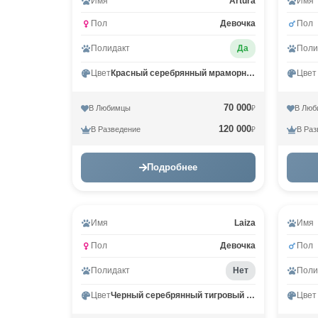
Имя
Arturа
Имя
Пол
Девочка
Пол
Полидакт
Да
Поли
Цвет
Красный серебрянный мраморный MCO ds 22
Цвет
70 000
В Любимцы
В Люб
₽
120 000
В Разведение
В Раз
₽
Подробнее
Видео
Имя
Laiza
Имя
Пол
Девочка
Пол
Полидакт
Нет
Поли
Цвет
Черный серебрянный тигровый MCO ns 23
Цвет