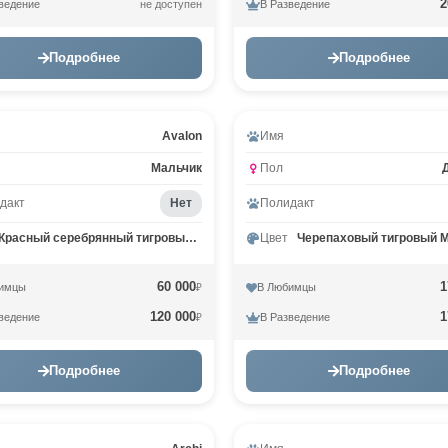
2
ведение
В Разведение
не доступен
Подробнее
Подробнее
ео
Видео
Avalon
Имя
Мальчик
Пол
дакт
Нет
Полидакт
Красный серебрянный тигровый MCO ds 23
Цвет
Черепаховый тигровый M
60 000
1
имцы
В Любимцы
₽
120 000
1
ведение
В Разведение
₽
Подробнее
Подробнее