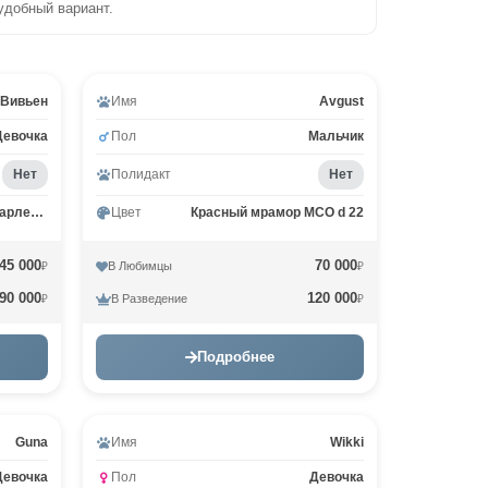
удобный вариант.
Видео
Вивьен
Имя
Avgust
Девочка
Пол
Мальчик
Нет
Полидакт
Нет
Чёрный тикинг на серебре арлекин ns 25 02
Цвет
Красный мрамор MCO d 22
45 000
70 000
В Любимцы
₽
₽
90 000
120 000
В Разведение
₽
₽
Подробнее
Guna
Имя
Wikki
Девочка
Пол
Девочка