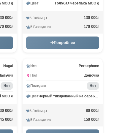
а MCO g
Цвет
Голубая черепаха MCO g
30 000
130 000
В Любимцы
₽
₽
70 000
170 000
В Разведение
₽
₽
Подробнее
Nagai
Имя
Persephone
Мальчик
Пол
Девочка
Нет
Полидакт
Нет
й MCO e
Цвет
Черный тикированный на серебре MCO ns 25
30 000
80 000
В Любимцы
₽
₽
45 000
150 000
В Разведение
₽
₽