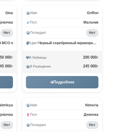
Gina
Имя
Griffon
Девочка
Пол
Мальчик
Нет
Полидакт
Нет
й MCO n
Цвет
Черный серебрянный мраморный MCO ns 22
50 000
200 000
В Любимцы
₽
₽
45 000
245 000
В Разведение
₽
₽
Подробнее
Nimfeya
Имя
Nimeria
Девочка
Пол
Девочка
Нет
Полидакт
Нет