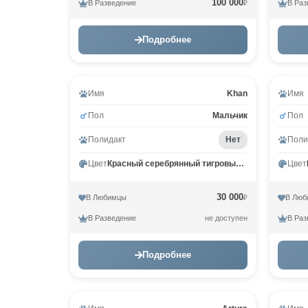
100 000
В Разведение
В Раз
₽
Подробнее
Вид
Имя
Khan
Имя
Пол
Мальчик
Пол
Полидакт
Нет
Поли
Цвет
Красный серебрянный тигровый MCO ds 23
Цвет
30 000
В Любимцы
В Люб
₽
В Разведение
В Раз
не доступен
Подробнее