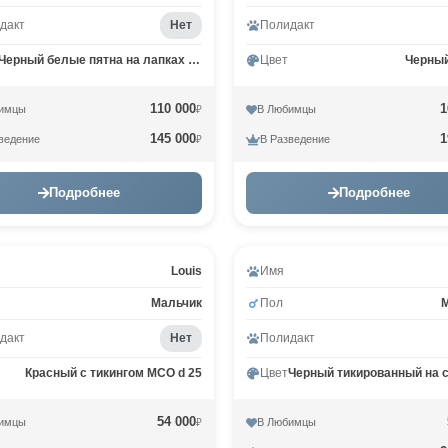
дакт
Нет
Полидакт
Черный белые пятна на лапках и/или груди MCO n 09
Цвет
Черны
110 000
1
имцы
В Любимцы
₽
145 000
1
ведение
В Разведение
₽
Подробнее
Подробнее
Louis
Имя
Мальчик
Пол
дакт
Нет
Полидакт
Красный с тикингом MCO d 25
Цвет
54 000
имцы
В Любимцы
₽