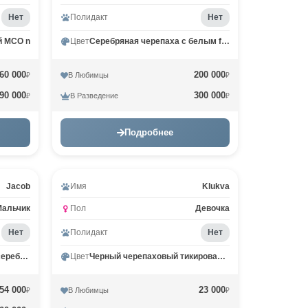
Нет
Полидакт
Нет
й MCO n
Цвет
Серебряная черепаха с белым fs 09
60 000
200 000
В Любимцы
₽
₽
90 000
300 000
В Разведение
₽
₽
Подробнее
Jacob
Имя
Klukva
Мальчик
Пол
Девочка
Нет
Полидакт
Нет
Черный тикированный на серебре MCO ns 25
Цвет
Черный черепаховый тикированный на сербер MCO fs 25
54 000
23 000
В Любимцы
₽
₽