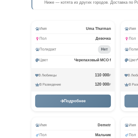
Ниже — котята из других городов. Доставка по Р
Видео
Вид
Имя
Uma Thurman
Имя
Пол
Девочка
Пол
Полидакт
Нет
Поли
Цвет
Черепаховый MCO f
Цвет
110 000
В Любимцы
В Люб
₽
120 000
В Разведение
В Раз
₽
Подробнее
Имя
Demetr
Имя
Пол
Мальчик
Пол