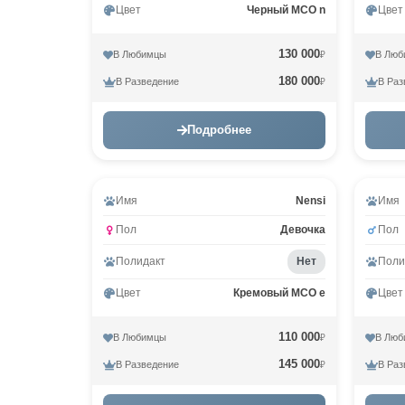
Цвет
Черный MCO n
Цвет
130 000
В Любимцы
В Люб
₽
180 000
В Разведение
В Раз
₽
Подробнее
Имя
Nensi
Имя
Пол
Девочка
Пол
Полидакт
Нет
Поли
Цвет
Кремовый MCO e
Цвет
110 000
В Любимцы
В Люб
₽
145 000
В Разведение
В Раз
₽