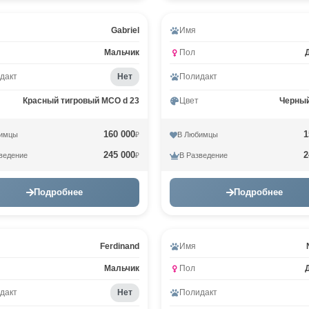
Gabriel
Имя
Мальчик
Пол
дакт
Нет
Полидакт
Красный тигровый MCO d 23
Цвет
Черны
160 000
1
имцы
В Любимцы
₽
245 000
2
ведение
В Разведение
₽
Подробнее
Подробнее
Ferdinand
Имя
Мальчик
Пол
дакт
Нет
Полидакт