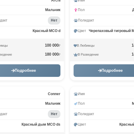
Видео
Archi
Имя
Мальчик
Пол
дакт
Нет
Полидакт
Красный MCO d
Цвет
Черепаховый тигровый M
100 000
1
имцы
В Любимцы
₽
180 000
1
ведение
В Разведение
₽
Подробнее
Подробнее
Conner
Имя
Мальчик
Пол
дакт
Нет
Полидакт
Красный дым MCO ds
Цвет
Красны