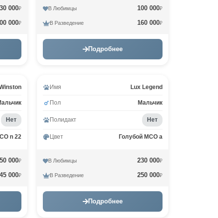
30 000
100 000
В Любимцы
₽
₽
00 000
160 000
В Разведение
₽
₽
Подробнее
Winston
Имя
Lux Legend
Мальчик
Пол
Мальчик
Нет
Полидакт
Нет
CO n 22
Цвет
Голубой MCO a
50 000
230 000
В Любимцы
₽
₽
45 000
250 000
В Разведение
₽
₽
Подробнее