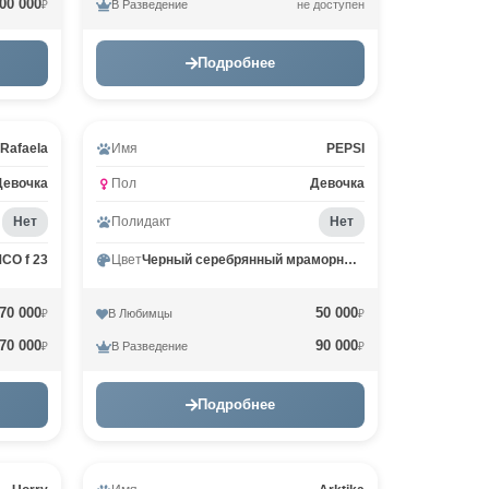
00 000
В Разведение
не доступен
₽
Подробнее
Rafaela
Имя
PEPSI
Девочка
Пол
Девочка
Нет
Полидакт
Нет
CO f 23
Цвет
Черный серебрянный мраморный MCO ns 22
70 000
50 000
В Любимцы
₽
₽
70 000
90 000
В Разведение
₽
₽
Подробнее