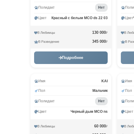
Полидакт
Нет
Поли
Цвет
Красный с белым MCO ds 22 03
Цвет
130 000
В Любимцы
В Люб
₽
345 000
В Разведение
В Раз
₽
Подробнее
Имя
KAI
Имя
Пол
Мальчик
Пол
Полидакт
Нет
Поли
Цвет
Черный дым MCO ns
Цвет
60 000
В Любимцы
В Люб
₽