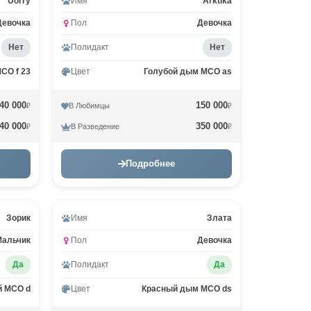
Uorry
Имя
Arktika
Девочка
Пол
Девочка
Нет
Полидакт
Нет
CO f 23
Цвет
Голубой дым MCO as
40 000
150 000
В Любимцы
₽
₽
40 000
350 000
В Разведение
₽
₽
Подробнее
Зорик
Имя
Злата
Мальчик
Пол
Девочка
Да
Полидакт
Да
й MCO d
Цвет
Красный дым MCO ds