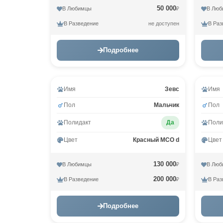
50 000
В Любимцы
В Люб
₽
В Разведение
В Раз
не доступен
Подробнее
Имя
Зевс
Имя
Пол
Мальчик
Пол
Полидакт
Да
Поли
Цвет
Красный MCO d
Цвет
130 000
В Любимцы
В Люб
₽
200 000
В Разведение
В Раз
₽
Подробнее