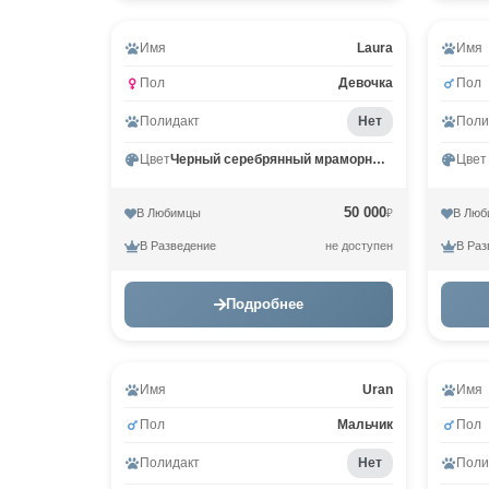
Видео
Имя
Laura
Имя
Пол
Девочка
Пол
Полидакт
Нет
Поли
Цвет
Черный серебрянный мраморный MCO ns 22
Цвет
50 000
В Любимцы
В Люб
₽
В Разведение
В Раз
не доступен
Подробнее
Имя
Uran
Имя
Пол
Мальчик
Пол
Полидакт
Нет
Поли