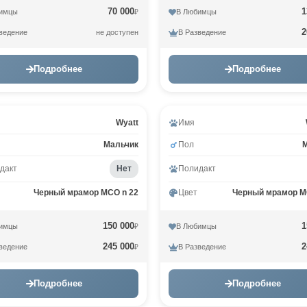
70 000
1
имцы
В Любимцы
₽
2
ведение
В Разведение
не доступен
Подробнее
Подробнее
Wyatt
Имя
Мальчик
Пол
дакт
Нет
Полидакт
Черный мрамор MCO n 22
Цвет
Черный мрамор M
150 000
1
имцы
В Любимцы
₽
245 000
2
ведение
В Разведение
₽
Подробнее
Подробнее