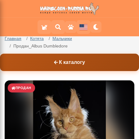
Главная
Котята
Мальчики
Продан_Albus Dumbledore
К каталогу
ПРОДАН