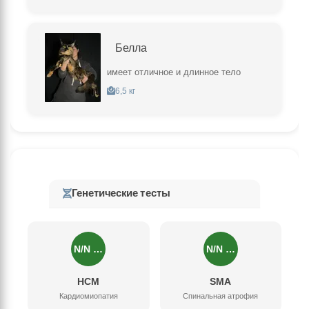
Белла
имеет отличное и длинное тело
6,5 кг
Генетические тесты
N/N …
N/N …
HCM
SMA
Кардиомиопатия
Спинальная атрофия