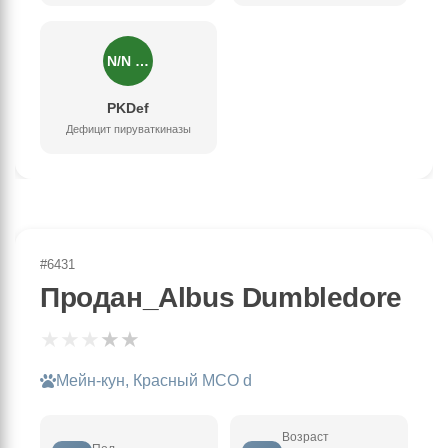
N/N …
PKDef
Дефицит пируваткиназы
#6431
Продан_Albus Dumbledore
★
★
★
★
★
Мейн-кун, Красный MCO d
Возраст