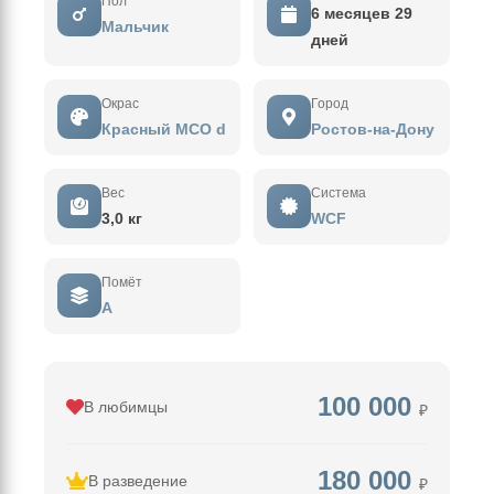
Пол
6 месяцев 29
Мальчик
дней
Окрас
Город
Красный MCO d
Ростов-на-Дону
Вес
Система
3,0 кг
WCF
Помёт
А
100 000
В любимцы
₽
180 000
В разведение
₽