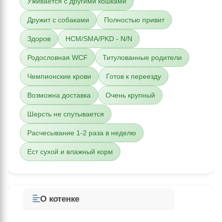
Уживается с другими кошками
Дружит с собаками
Полностью привит
Здоров
HCM/SMA/PKD - N/N
Родословная WCF
Титулованные родители
Чемпионские крови
Готов к переезду
Возможна доставка
Очень крупный
Шерсть не спутывается
Расчесывание 1-2 раза в неделю
Ест сухой и влажный корм
О котенке