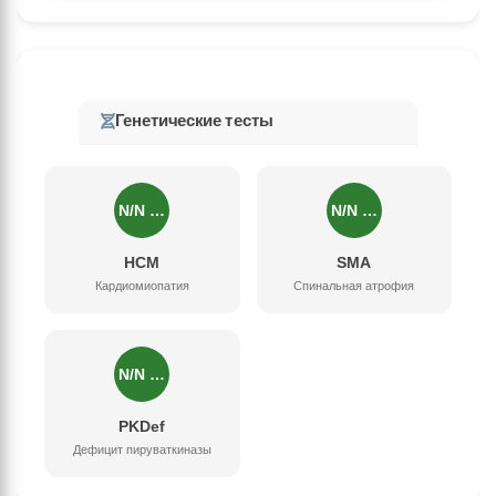
Генетические тесты
N/N …
N/N …
HCM
SMA
Кардиомиопатия
Спинальная атрофия
N/N …
PKDef
Дефицит пируваткиназы