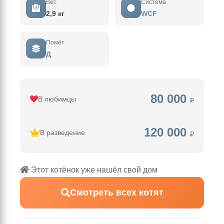
Вес
Система
2,9 кг
WCF
Помёт
Д
80 000
В любимцы
₽
120 000
В разведение
₽
Этот котёнок уже нашёл свой дом
Смотреть всех котят