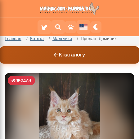
Главная
Котята
Мальчики
Продан_Доминик
К каталогу
ПРОДАН