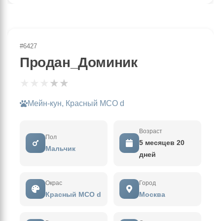
#6427
Продан_Доминик
★
★
★
★
★
Мейн-кун, Красный MCO d
Возраст
Пол
5 месяцев 20
Мальчик
дней
Окрас
Город
Красный MCO d
Москва