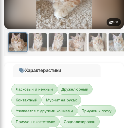
1
/ 8
Характеристики
Ласковый и нежный
Дружелюбный
Контактный
Мурчит на руках
Уживается с другими кошками
Приучен к лотку
Приучен к когтеточке
Социализирован