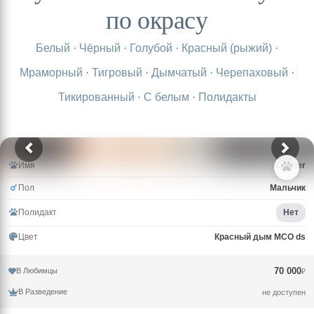
по окрасу
Белый
·
Чёрный
·
Голубой
·
Красный (рыжий)
·
Мраморный
·
Тигровый
·
Дымчатый
·
Черепаховый
·
Тикированный
·
С белым
·
Полидакты
Имя
Conner
Пол
Мальчик
Полидакт
Нет
Цвет
Красный дым MCO ds
70 000
В Любимцы
₽
В Разведение
не доступен