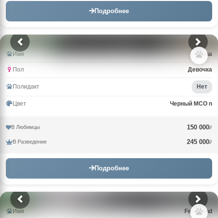
Подробнее
Имя
Gina
Пол
Девочка
Полидакт
Нет
Цвет
Черный MCO n
150 000
В Любимцы
₽
245 000
В Разведение
₽
Подробнее
Имя
Ferdinand