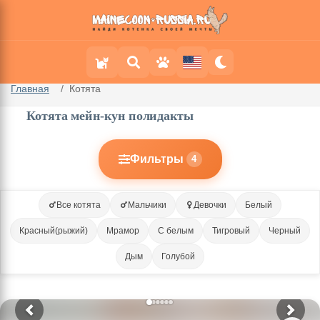
Главная
Котята
Котята мейн-кун полидакты
Фильтры
4
Все котята
Мальчики
Девочки
Белый
Красный(рыжий)
Мрамор
С белым
Тигровый
Черный
Дым
Голубой