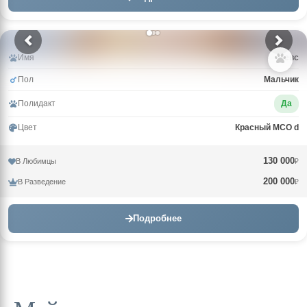
Имя
Зевс
Пол
Мальчик
Полидакт
Да
Цвет
Красный MCO d
130 000
В Любимцы
₽
200 000
В Разведение
₽
Подробнее