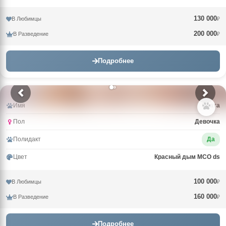
130 000
В Любимцы
₽
200 000
В Разведение
₽
Подробнее
Имя
Злата
Пол
Девочка
Полидакт
Да
Цвет
Красный дым MCO ds
100 000
В Любимцы
₽
160 000
В Разведение
₽
Подробнее