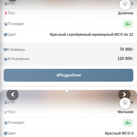
Имя
Arturа
Пол
Девочка
Полидакт
Да
Цвет
Красный серебрянный мраморный MCO ds 22
70 000
В Любимцы
₽
120 000
В Разведение
₽
Подробнее
Имя
Зорик
Пол
Мальчик
Полидакт
Да
Цвет
Красный MCO d