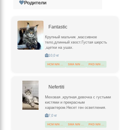
Родители
Fantastic
Крупный мальчик ,массивное
тело,длинный хвост.Густая шерсть
,щетки на ушах.
10,0 кг
HCM N/N …
SMA N/N …
PKD N/N …
Nefertiti
Меховая ,крупная девочка с густыми
кистями и прекрасным
характером.Несет ген осветления.
7,0 кг
HCM N/N …
SMA N/N …
PKD N/N …