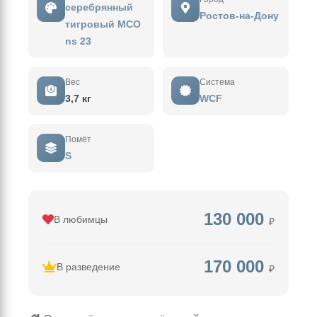
серебрянный
Ростов-на-Дону
тигровый MCO
ns 23
Вес
Система
3,7 кг
WCF
Помёт
S
130 000
В любимцы
₽
170 000
В разведение
₽