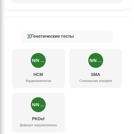
Генетические тесты
N/N …
N/N …
HCM
SMA
Кардиомиопатия
Спинальная атрофия
N/N …
PKDef
Дефицит пируваткиназы