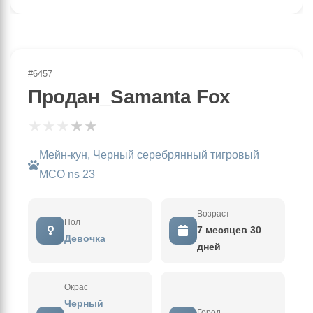
#6457
Продан_Samanta Fox
★
★
★
★
★
Мейн-кун, Черный серебрянный тигровый
MCO ns 23
Возраст
Пол
7 месяцев 30
Девочка
дней
Окрас
Черный
Город