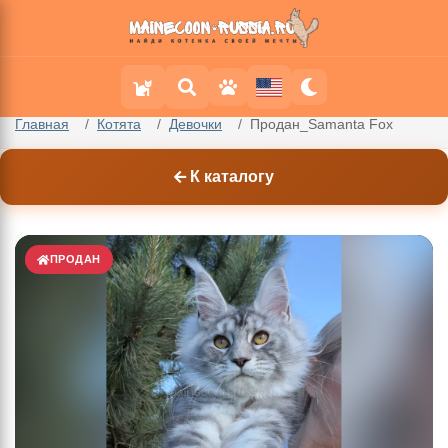
Главная
Котята
Девочки
Продан_Samanta Fox
К каталогу
ПРОДАН