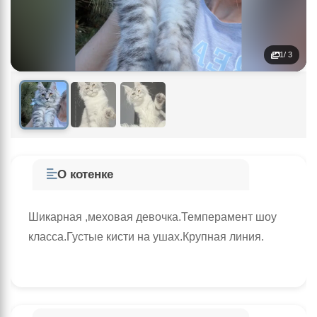
1
/ 3
О котенке
Шикарная ,меховая девочка.Темперамент шоу
класса.Густые кисти на ушах.Крупная линия.